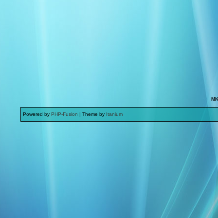
MK
Powered by
PHP-Fusion
| Theme by
Itanium