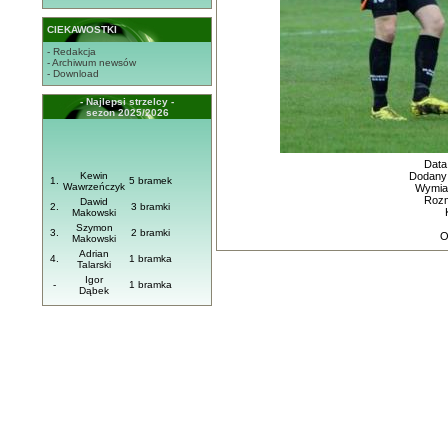
CIEKAWOSTKI
- Redakcja
- Archiwum newsów
- Download
- Najlepsi strzelcy -
sezon 2025/2026
Data
Kewin
Dodany
1.
5 bramek
Wawrzeńczyk
Wymiar
Rozm
Dawid
2.
3 bramki
Makowski
Szymon
3.
2 bramki
O
Makowski
Adrian
4.
1 bramka
Talarski
Igor
-
1 bramka
Dąbek