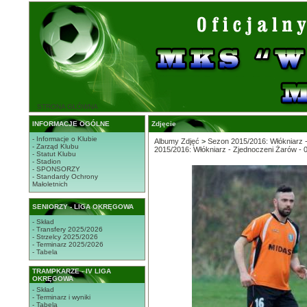
STRONA GŁÓWNA
INFORMACJE OGÓLNE
Zdjęcie
- Informacje o Klubie
Albumy Zdjęć
>
Sezon 2015/2016: Włókniarz 
- Zarząd Klubu
2015/2016: Włókniarz - Zjednoczeni Żarów - 
- Statut Klubu
- Stadion
- SPONSORZY
- Standardy Ochrony
Małoletnich
SENIORZY - LIGA OKRĘGOWA
- Skład
- Transfery 2025/2026
- Strzelcy 2025/2026
- Terminarz 2025/2026
- Tabela
TRAMPKARZE - IV LIGA
OKRĘGOWA
- Skład
- Terminarz i wyniki
- Tabela