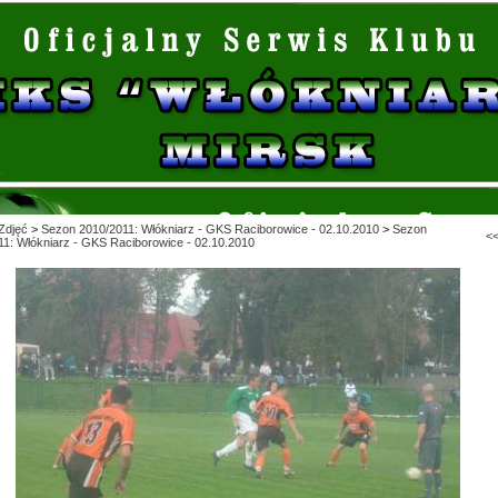
Zdjęć
>
Sezon 2010/2011: Włókniarz - GKS Raciborowice - 02.10.2010
>
Sezon
<
11: Włókniarz - GKS Raciborowice - 02.10.2010