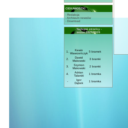
CIEKAWOSTKI
- Redakcja
- Archiwum newsów
- Download
- Najlepsi strzelcy -
sezon 2025/2026
Kewin
1.
5 bramek
Wawrzeńczyk
Dawid
2.
3 bramki
Makowski
Szymon
3.
2 bramki
Makowski
Adrian
4.
1 bramka
Talarski
Igor
-
1 bramka
Dąbek