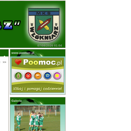
07/08/2026 01:04
www.poomoc.pl
<
>>
Galerie