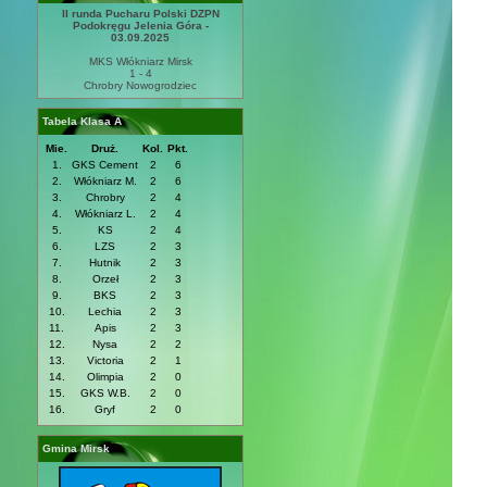
II runda Pucharu Polski DZPN
Podokręgu Jelenia Góra -
03.09.2025
MKS Włókniarz Mirsk
1 - 4
Chrobry Nowogrodziec
Tabela Klasa A
Mie.
Druż.
Kol.
Pkt.
1.
GKS Cement
2
6
2.
Włókniarz M.
2
6
3.
Chrobry
2
4
4.
Włókniarz L.
2
4
5.
KS
2
4
6.
LZS
2
3
7.
Hutnik
2
3
8.
Orzeł
2
3
9.
BKS
2
3
10.
Lechia
2
3
11.
Apis
2
3
12.
Nysa
2
2
13.
Victoria
2
1
14.
Olimpia
2
0
15.
GKS W.B.
2
0
16.
Gryf
2
0
Gmina Mirsk