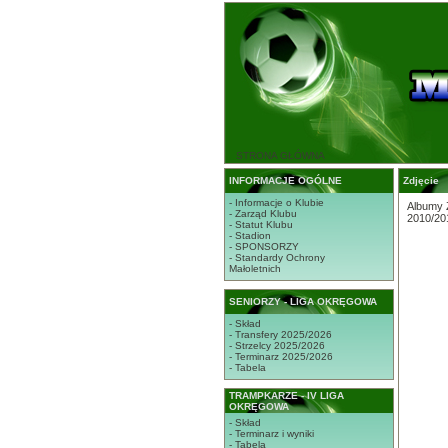
STRONA GŁÓWNA
INFORMACJE OGÓLNE
Zdjęcie
- Informacje o Klubie
Albumy 
- Zarząd Klubu
2010/20
- Statut Klubu
- Stadion
- SPONSORZY
- Standardy Ochrony
Małoletnich
SENIORZY - LIGA OKRĘGOWA
- Skład
- Transfery 2025/2026
- Strzelcy 2025/2026
- Terminarz 2025/2026
- Tabela
TRAMPKARZE - IV LIGA
OKRĘGOWA
- Skład
- Terminarz i wyniki
- Tabela