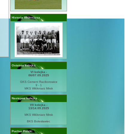
Historia Włókniarza
Ostatnia kolejka
VI kolejka -
06/07.09.2025
GKS Cement Raciborowice
9 - 1
MKS Włókniarz Mirsk
Następna kolejka
VII kolejka -
13/14.09.2025
MKS Włókniarz Mirsk
-
BKS Bolesławiec
Puchar Polski