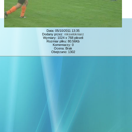
Data: 05/10/2011 13:35
Dodany przez:
mkswlokniarz
Wymiary: 1024 x 768 pikseli
Rozmiar pliku: 80.56Kb
Komentarzy: 0
Ocena: Brak
Obejrzano: 1302