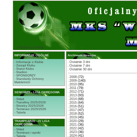
STRONA GŁÓWNA
INFORMACJE OGÓLNE
Archiwum Newsów
.
Ostatnie 3 dni
- Informacje o Klubie
- Zarząd Klubu
.
Ostatnie 7 dni
- Statut Klubu
.
Ostatnie 30 dni
- Stadion
- SPONSORZY
.
2008
(72)
- Standardy Ochrony
.
2009
(140)
Małoletnich
.
2010
(95)
.
2011
(79)
.
2012
(71)
SENIORZY - LIGA OKRĘGOWA
.
2013
(93)
.
2014
(68)
- Skład
- Transfery 2025/2026
.
2015
(64)
- Strzelcy 2025/2026
.
2016
(51)
- Terminarz 2025/2026
.
2017
(47)
- Tabela
.
2018
(52)
.
2019
(45)
.
2020
(29)
TRAMPKARZE - IV LIGA
OKRĘGOWA
.
2021
(36)
.
2022
(42)
- Skład
.
2023
(36)
- Terminarz i wyniki
.
2024
(41)
- Tabela