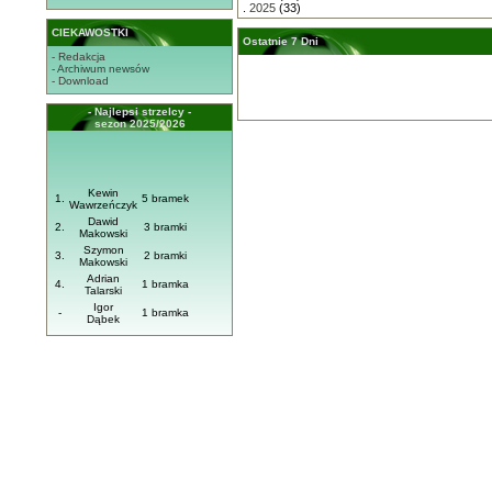
.
2025
(33)
CIEKAWOSTKI
Ostatnie 7 Dni
- Redakcja
- Archiwum newsów
- Download
- Najlepsi strzelcy -
sezon 2025/2026
Kewin
1.
5 bramek
Wawrzeńczyk
Dawid
2.
3 bramki
Makowski
Szymon
3.
2 bramki
Makowski
Adrian
4.
1 bramka
Talarski
Igor
-
1 bramka
Dąbek