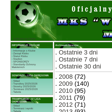
STRONA GŁÓWNA
INFORMACJE OGÓLNE
Archiwum Newsów
.
Ostatnie 3 dni
- Informacje o Klubie
- Zarząd Klubu
- Statut Klubu
.
Ostatnie 7 dni
- Stadion
- SPONSORZY
- Standardy Ochrony
.
Ostatnie 30 dni
Małoletnich
.
2008
(72)
SENIORZY - LIGA OKRĘGOWA
- Skład
.
2009
(140)
- Transfery 2025/2026
- Strzelcy 2025/2026
.
2010
(95)
- Terminarz 2025/2026
- Tabela
.
2011
(79)
TRAMPKARZE - IV LIGA
OKRĘGOWA
.
2012
(71)
- Skład
- Terminarz i wyniki
.
2013
(93)
- Tabela