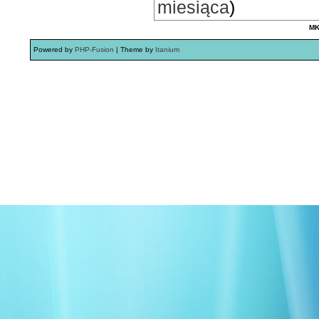
miesiąca
)
MK
Powered by
PHP-Fusion
| Theme by
Itanium