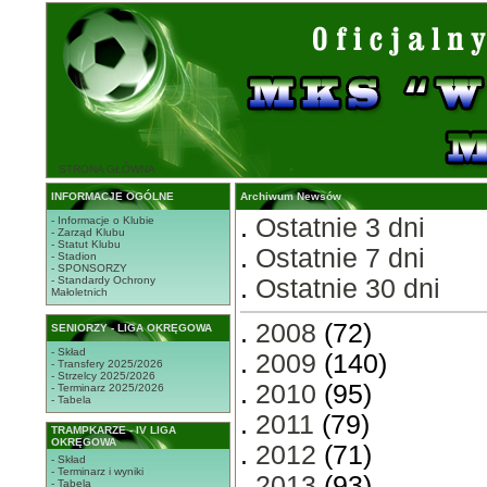
STRONA GŁÓWNA
INFORMACJE OGÓLNE
Archiwum Newsów
.
Ostatnie 3 dni
- Informacje o Klubie
- Zarząd Klubu
- Statut Klubu
.
Ostatnie 7 dni
- Stadion
- SPONSORZY
- Standardy Ochrony
.
Ostatnie 30 dni
Małoletnich
.
2008
(72)
SENIORZY - LIGA OKRĘGOWA
- Skład
.
2009
(140)
- Transfery 2025/2026
- Strzelcy 2025/2026
.
2010
(95)
- Terminarz 2025/2026
- Tabela
.
2011
(79)
TRAMPKARZE - IV LIGA
OKRĘGOWA
.
2012
(71)
- Skład
- Terminarz i wyniki
.
2013
(93)
- Tabela