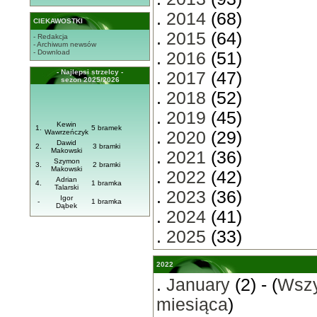
.
2014
(68)
CIEKAWOSTKI
.
2015
(64)
- Redakcja
- Archiwum newsów
- Download
.
2016
(51)
- Najlepsi strzelcy -
.
2017
(47)
sezon 2025/2026
.
2018
(52)
.
2019
(45)
Kewin
1.
5 bramek
Wawrzeńczyk
.
2020
(29)
Dawid
2.
3 bramki
Makowski
.
2021
(36)
Szymon
3.
2 bramki
Makowski
.
2022
(42)
Adrian
4.
1 bramka
Talarski
.
2023
(36)
Igor
-
1 bramka
Dąbek
.
2024
(41)
.
2025
(33)
2022
.
January
(2) - (
Wszy
miesiąca
)