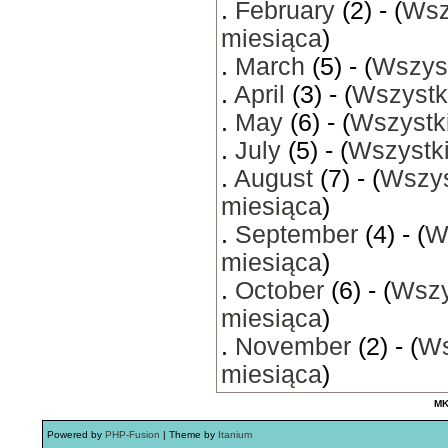
.
February
(2) - (
Wsz
miesiąca
)
.
March
(5) - (
Wszyst
.
April
(3) - (
Wszystk
.
May
(6) - (
Wszystki
.
July
(5) - (
Wszystki
.
August
(7) - (
Wszys
miesiąca
)
.
September
(4) - (
W
miesiąca
)
.
October
(6) - (
Wszy
miesiąca
)
.
November
(2) - (
Ws
miesiąca
)
MK
Powered by
PHP-Fusion
| Theme by
Itanium