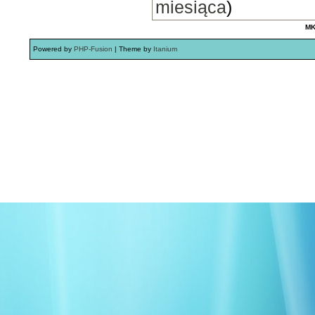
miesiąca
)
MK
Powered by
PHP-Fusion
| Theme by
Itanium