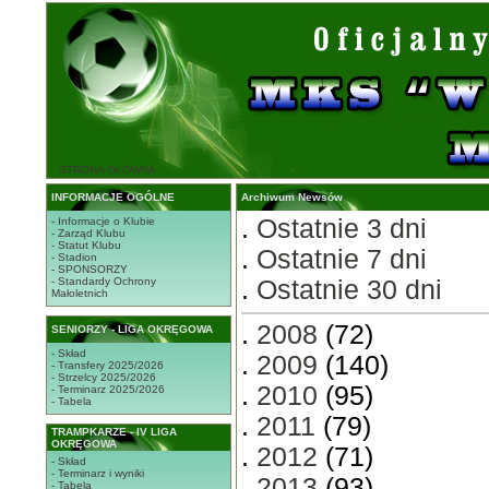
STRONA GŁÓWNA
INFORMACJE OGÓLNE
Archiwum Newsów
.
Ostatnie 3 dni
- Informacje o Klubie
- Zarząd Klubu
- Statut Klubu
.
Ostatnie 7 dni
- Stadion
- SPONSORZY
- Standardy Ochrony
.
Ostatnie 30 dni
Małoletnich
.
2008
(72)
SENIORZY - LIGA OKRĘGOWA
- Skład
.
2009
(140)
- Transfery 2025/2026
- Strzelcy 2025/2026
.
2010
(95)
- Terminarz 2025/2026
- Tabela
.
2011
(79)
TRAMPKARZE - IV LIGA
OKRĘGOWA
.
2012
(71)
- Skład
- Terminarz i wyniki
.
2013
(93)
- Tabela