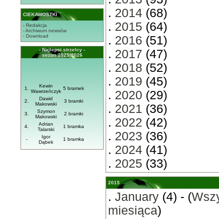
.
2014
(68)
CIEKAWOSTKI
.
2015
(64)
- Redakcja
- Archiwum newsów
- Download
.
2016
(51)
- Najlepsi strzelcy -
.
2017
(47)
sezon 2025/2026
.
2018
(52)
.
2019
(45)
Kewin
1.
5 bramek
Wawrzeńczyk
.
2020
(29)
Dawid
2.
3 bramki
Makowski
.
2021
(36)
Szymon
3.
2 bramki
Makowski
.
2022
(42)
Adrian
4.
1 bramka
Talarski
.
2023
(36)
Igor
-
1 bramka
Dąbek
.
2024
(41)
.
2025
(33)
2015
.
January
(4) - (
Wszy
miesiąca
)