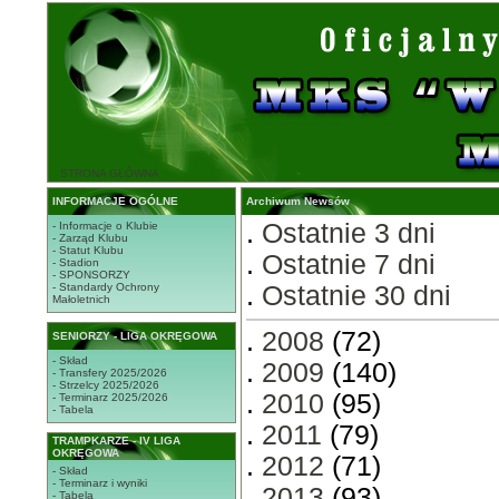
STRONA GŁÓWNA
INFORMACJE OGÓLNE
Archiwum Newsów
.
Ostatnie 3 dni
- Informacje o Klubie
- Zarząd Klubu
- Statut Klubu
.
Ostatnie 7 dni
- Stadion
- SPONSORZY
- Standardy Ochrony
.
Ostatnie 30 dni
Małoletnich
.
2008
(72)
SENIORZY - LIGA OKRĘGOWA
- Skład
.
2009
(140)
- Transfery 2025/2026
- Strzelcy 2025/2026
.
2010
(95)
- Terminarz 2025/2026
- Tabela
.
2011
(79)
TRAMPKARZE - IV LIGA
OKRĘGOWA
.
2012
(71)
- Skład
- Terminarz i wyniki
.
2013
(93)
- Tabela