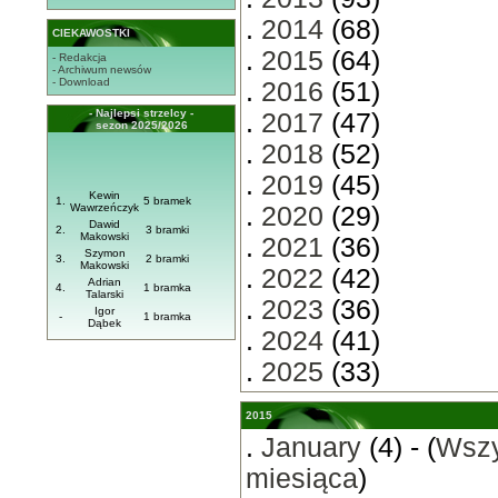
.
2014
(68)
CIEKAWOSTKI
.
2015
(64)
- Redakcja
- Archiwum newsów
- Download
.
2016
(51)
- Najlepsi strzelcy -
.
2017
(47)
sezon 2025/2026
.
2018
(52)
.
2019
(45)
Kewin
1.
5 bramek
Wawrzeńczyk
.
2020
(29)
Dawid
2.
3 bramki
Makowski
.
2021
(36)
Szymon
3.
2 bramki
Makowski
.
2022
(42)
Adrian
4.
1 bramka
Talarski
.
2023
(36)
Igor
-
1 bramka
Dąbek
.
2024
(41)
.
2025
(33)
2015
.
January
(4) - (
Wszy
miesiąca
)