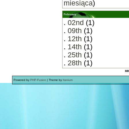
miesiąca
)
February
.
02nd
(1)
.
09th
(1)
.
12th
(1)
.
14th
(1)
.
25th
(1)
.
28th
(1)
MK
Powered by
PHP-Fusion
| Theme by
Itanium