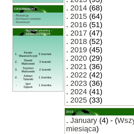
.
2014
(68)
CIEKAWOSTKI
.
2015
(64)
- Redakcja
- Archiwum newsów
- Download
.
2016
(51)
- Najlepsi strzelcy -
.
2017
(47)
sezon 2025/2026
.
2018
(52)
.
2019
(45)
Kewin
1.
5 bramek
Wawrzeńczyk
.
2020
(29)
Dawid
2.
3 bramki
Makowski
.
2021
(36)
Szymon
3.
2 bramki
Makowski
.
2022
(42)
Adrian
4.
1 bramka
Talarski
.
2023
(36)
Igor
-
1 bramka
Dąbek
.
2024
(41)
.
2025
(33)
2015
.
January
(4) - (
Wszy
miesiąca
)