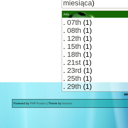
miesiąca
)
July
.
07th
(1)
.
08th
(1)
.
12th
(1)
.
15th
(1)
.
18th
(1)
.
21st
(1)
.
23rd
(1)
.
25th
(1)
.
29th
(1)
MK
Powered by
PHP-Fusion
| Theme by
Itanium