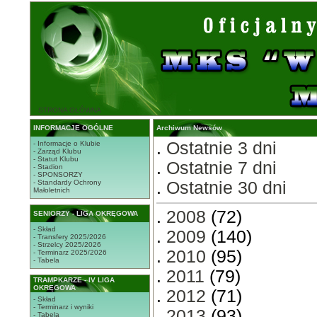
STRONA GŁÓWNA
INFORMACJE OGÓLNE
Archiwum Newsów
.
Ostatnie 3 dni
- Informacje o Klubie
- Zarząd Klubu
- Statut Klubu
.
Ostatnie 7 dni
- Stadion
- SPONSORZY
- Standardy Ochrony
.
Ostatnie 30 dni
Małoletnich
.
2008
(72)
SENIORZY - LIGA OKRĘGOWA
- Skład
.
2009
(140)
- Transfery 2025/2026
- Strzelcy 2025/2026
.
2010
(95)
- Terminarz 2025/2026
- Tabela
.
2011
(79)
TRAMPKARZE - IV LIGA
OKRĘGOWA
.
2012
(71)
- Skład
- Terminarz i wyniki
.
2013
(93)
- Tabela