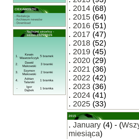
.
2014
(68)
CIEKAWOSTKI
.
2015
(64)
- Redakcja
- Archiwum newsów
- Download
.
2016
(51)
- Najlepsi strzelcy -
.
2017
(47)
sezon 2025/2026
.
2018
(52)
.
2019
(45)
Kewin
1.
5 bramek
Wawrzeńczyk
.
2020
(29)
Dawid
2.
3 bramki
Makowski
.
2021
(36)
Szymon
3.
2 bramki
Makowski
.
2022
(42)
Adrian
4.
1 bramka
Talarski
.
2023
(36)
Igor
-
1 bramka
Dąbek
.
2024
(41)
.
2025
(33)
2015
.
January
(4) - (
Wszy
miesiąca
)