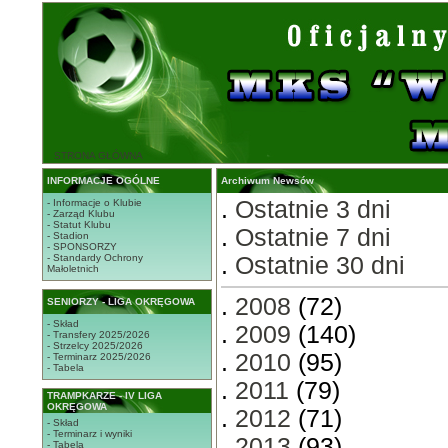
STRONA GŁÓWNA
INFORMACJE OGÓLNE
Archiwum Newsów
.
Ostatnie 3 dni
- Informacje o Klubie
- Zarząd Klubu
- Statut Klubu
.
Ostatnie 7 dni
- Stadion
- SPONSORZY
- Standardy Ochrony
.
Ostatnie 30 dni
Małoletnich
.
2008
(72)
SENIORZY - LIGA OKRĘGOWA
- Skład
.
2009
(140)
- Transfery 2025/2026
- Strzelcy 2025/2026
.
2010
(95)
- Terminarz 2025/2026
- Tabela
.
2011
(79)
TRAMPKARZE - IV LIGA
OKRĘGOWA
.
2012
(71)
- Skład
- Terminarz i wyniki
.
2013
(93)
- Tabela