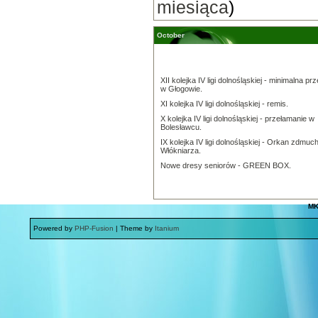
miesiąca
)
October
XII kolejka IV ligi dolnośląskiej - minimalna pr
w Głogowie.
XI kolejka IV ligi dolnośląskiej - remis.
X kolejka IV ligi dolnośląskiej - przełamanie w
Bolesławcu.
IX kolejka IV ligi dolnośląskiej - Orkan zdmuc
Włókniarza.
Nowe dresy seniorów - GREEN BOX.
MK
Powered by
PHP-Fusion
| Theme by
Itanium