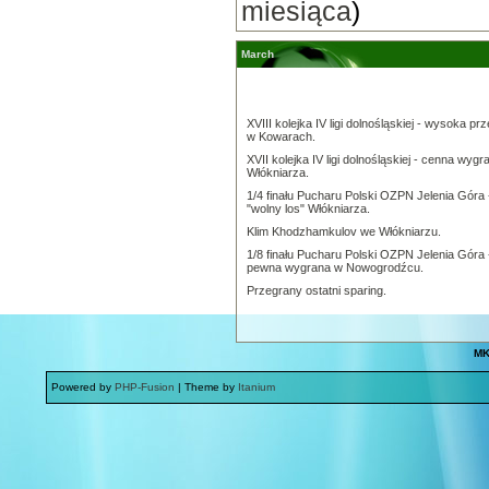
miesiąca
)
March
XVIII kolejka IV ligi dolnośląskiej - wysoka pr
w Kowarach.
XVII kolejka IV ligi dolnośląskiej - cenna wygr
Włókniarza.
1/4 finału Pucharu Polski OZPN Jelenia Góra 
"wolny los" Włókniarza.
Klim Khodzhamkulov we Włókniarzu.
1/8 finału Pucharu Polski OZPN Jelenia Góra 
pewna wygrana w Nowogrodźcu.
Przegrany ostatni sparing.
MK
Powered by
PHP-Fusion
| Theme by
Itanium