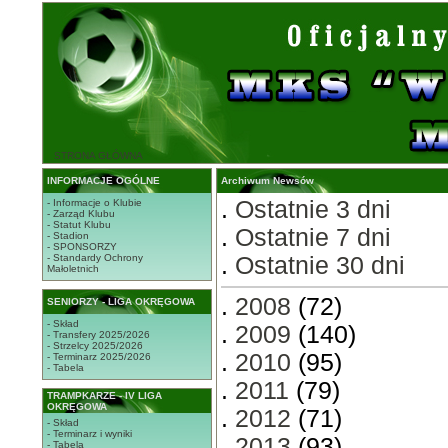
STRONA GŁÓWNA
INFORMACJE OGÓLNE
Archiwum Newsów
.
Ostatnie 3 dni
- Informacje o Klubie
- Zarząd Klubu
- Statut Klubu
.
Ostatnie 7 dni
- Stadion
- SPONSORZY
- Standardy Ochrony
.
Ostatnie 30 dni
Małoletnich
.
2008
(72)
SENIORZY - LIGA OKRĘGOWA
- Skład
.
2009
(140)
- Transfery 2025/2026
- Strzelcy 2025/2026
.
2010
(95)
- Terminarz 2025/2026
- Tabela
.
2011
(79)
TRAMPKARZE - IV LIGA
OKRĘGOWA
.
2012
(71)
- Skład
- Terminarz i wyniki
.
2013
(93)
- Tabela