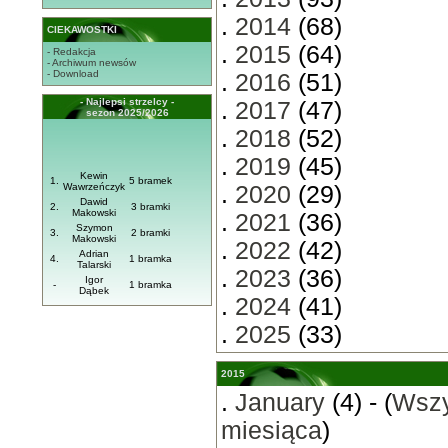
.
2014
(68)
CIEKAWOSTKI
.
2015
(64)
- Redakcja
- Archiwum newsów
- Download
.
2016
(51)
- Najlepsi strzelcy -
.
2017
(47)
sezon 2025/2026
.
2018
(52)
.
2019
(45)
Kewin
1.
5 bramek
Wawrzeńczyk
.
2020
(29)
Dawid
2.
3 bramki
Makowski
.
2021
(36)
Szymon
3.
2 bramki
Makowski
.
2022
(42)
Adrian
4.
1 bramka
Talarski
.
2023
(36)
Igor
-
1 bramka
Dąbek
.
2024
(41)
.
2025
(33)
2015
.
January
(4) - (
Wszy
miesiąca
)