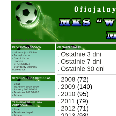
STRONA GŁÓWNA
INFORMACJE OGÓLNE
Archiwum Newsów
.
Ostatnie 3 dni
- Informacje o Klubie
- Zarząd Klubu
- Statut Klubu
.
Ostatnie 7 dni
- Stadion
- SPONSORZY
- Standardy Ochrony
.
Ostatnie 30 dni
Małoletnich
.
2008
(72)
SENIORZY - LIGA OKRĘGOWA
- Skład
.
2009
(140)
- Transfery 2025/2026
- Strzelcy 2025/2026
.
2010
(95)
- Terminarz 2025/2026
- Tabela
.
2011
(79)
TRAMPKARZE - IV LIGA
OKRĘGOWA
.
2012
(71)
- Skład
- Terminarz i wyniki
.
2013
(93)
- Tabela