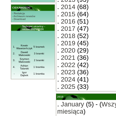
.
2014
(68)
CIEKAWOSTKI
.
2015
(64)
- Redakcja
- Archiwum newsów
- Download
.
2016
(51)
- Najlepsi strzelcy -
.
2017
(47)
sezon 2025/2026
.
2018
(52)
.
2019
(45)
Kewin
1.
5 bramek
Wawrzeńczyk
.
2020
(29)
Dawid
2.
3 bramki
Makowski
.
2021
(36)
Szymon
3.
2 bramki
Makowski
.
2022
(42)
Adrian
4.
1 bramka
Talarski
.
2023
(36)
Igor
-
1 bramka
Dąbek
.
2024
(41)
.
2025
(33)
2010
.
January
(5) - (
Wszy
miesiąca
)