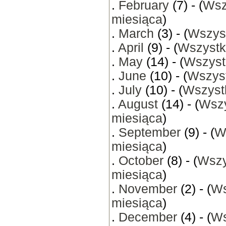
.
February
(7) - (
Wsz
miesiąca
)
.
March
(3) - (
Wszyst
.
April
(9) - (
Wszystk
.
May
(14) - (
Wszyst
.
June
(10) - (
Wszyst
.
July
(10) - (
Wszystk
.
August
(14) - (
Wszy
miesiąca
)
.
September
(9) - (
W
miesiąca
)
.
October
(8) - (
Wszy
miesiąca
)
.
November
(2) - (
Ws
miesiąca
)
.
December
(4) - (
Ws