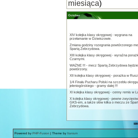
miesiąca
)
October
XIV kolejka klasy okręgowej - wygrana na
przełamanie w Dziwiszowie.
Zmiana godziny rozegrania powtórzonego m
Spartą Zebrzydowa.
XIII kolejka klasy okręgowej - wyraźna poraż
Czarnymi.
WAŻNE !!! - mecz Spartą Zebrzydowa będzie
powtórzony.
XII kolejka klasy okręgowej - porażka w Rusz
1/4 Finału Pucharu Polski na szczeblu okręgu
jeleniogórskiego - gramy dalej !!!
XI kolejka klasy okręgowej - cenny remis w L
X kolejka klasy okręgowej - pewne zwycięstw
GKS-em, a także słów kilka o meczu ze Spar
Zebrzydowa.
MK
Powered by
PHP-Fusion
| Theme by
Itanium