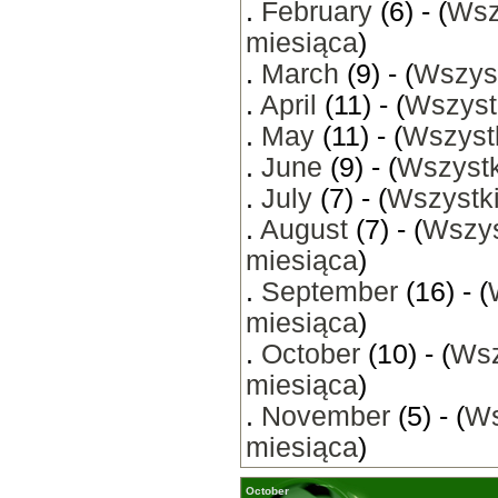
.
February
(6) - (
Wsz
miesiąca
)
.
March
(9) - (
Wszyst
.
April
(11) - (
Wszyst
.
May
(11) - (
Wszystk
.
June
(9) - (
Wszystk
.
July
(7) - (
Wszystki
.
August
(7) - (
Wszys
miesiąca
)
.
September
(16) - (
miesiąca
)
.
October
(10) - (
Wsz
miesiąca
)
.
November
(5) - (
Ws
miesiąca
)
October