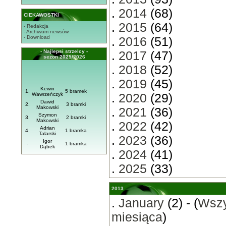
.
2014
(68)
CIEKAWOSTKI
.
2015
(64)
- Redakcja
- Archiwum newsów
- Download
.
2016
(51)
- Najlepsi strzelcy -
.
2017
(47)
sezon 2025/2026
.
2018
(52)
.
2019
(45)
Kewin
1.
5 bramek
Wawrzeńczyk
.
2020
(29)
Dawid
2.
3 bramki
Makowski
.
2021
(36)
Szymon
3.
2 bramki
Makowski
.
2022
(42)
Adrian
4.
1 bramka
Talarski
.
2023
(36)
Igor
-
1 bramka
Dąbek
.
2024
(41)
.
2025
(33)
2013
.
January
(2) - (
Wszy
miesiąca
)