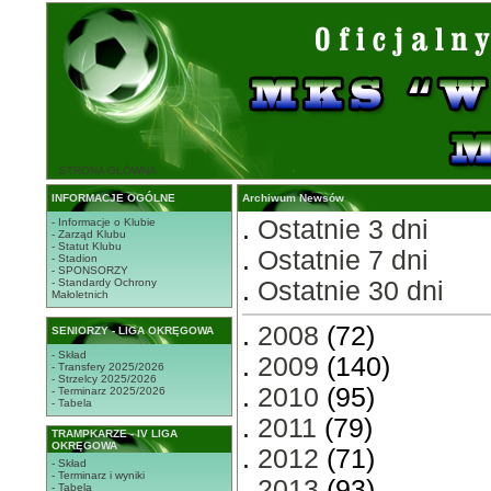
STRONA GŁÓWNA
INFORMACJE OGÓLNE
Archiwum Newsów
.
Ostatnie 3 dni
- Informacje o Klubie
- Zarząd Klubu
- Statut Klubu
.
Ostatnie 7 dni
- Stadion
- SPONSORZY
- Standardy Ochrony
.
Ostatnie 30 dni
Małoletnich
.
2008
(72)
SENIORZY - LIGA OKRĘGOWA
- Skład
.
2009
(140)
- Transfery 2025/2026
- Strzelcy 2025/2026
.
2010
(95)
- Terminarz 2025/2026
- Tabela
.
2011
(79)
TRAMPKARZE - IV LIGA
OKRĘGOWA
.
2012
(71)
- Skład
- Terminarz i wyniki
.
2013
(93)
- Tabela