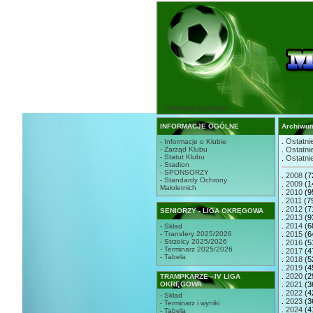
STRONA GŁÓWNA
INFORMACJE OGÓLNE
Archiwu
.
Ostatnie
- Informacje o Klubie
- Zarząd Klubu
.
Ostatnie
- Statut Klubu
.
Ostatnie
- Stadion
- SPONSORZY
.
2008
(7
- Standardy Ochrony
.
2009
(1
Małoletnich
.
2010
(9
.
2011
(7
.
2012
(7
SENIORZY - LIGA OKRĘGOWA
.
2013
(9
.
2014
(6
- Skład
- Transfery 2025/2026
.
2015
(6
- Strzelcy 2025/2026
.
2016
(5
- Terminarz 2025/2026
.
2017
(4
- Tabela
.
2018
(5
.
2019
(4
.
2020
(2
TRAMPKARZE - IV LIGA
OKRĘGOWA
.
2021
(3
.
2022
(4
- Skład
.
2023
(3
- Terminarz i wyniki
.
2024
(4
- Tabela