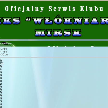
m Newsów
 3 dni
 7 dni
 30 dni
2)
40)
5)
9)
1)
3)
8)
4)
1)
7)
2)
5)
9)
6)
2)
6)
1)