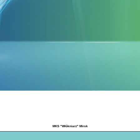
MKS "Włókniarz" Mirsk