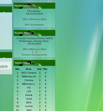
Następna kolejka
VII kolejka -
13/14.09.2025
MKS Włókniarz Mirsk
-
BKS Bolesławiec
Puchar Polski
II runda Pucharu Polski DZPN
Podokręgu Jelenia Góra -
03.09.2025
MKS Włókniarz Mirsk
1 - 4
Chrobry Nowogrodziec
Tabela Klasa A
22579
Mie.
Druż.
Kol.
Pkt.
1.
GKS Cement
2
6
2.
Włókniarz M.
2
6
3.
Chrobry
2
4
4.
Włókniarz L.
2
4
5.
KS
2
4
6.
LZS
2
3
7.
Hutnik
2
3
8.
Orzeł
2
3
9.
BKS
2
3
10.
Lechia
2
3
11.
Apis
2
3