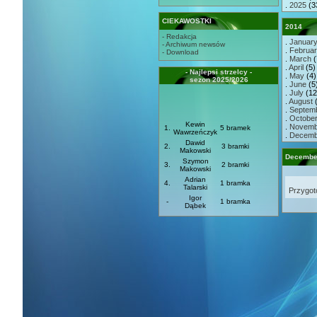
.
2025
(3
CIEKAWOSTKI
2014
- Redakcja
.
Januar
- Archiwum newsów
.
Februa
- Download
.
March
(
.
April
(5) 
- Najlepsi strzelcy -
.
May
(4) 
sezon 2025/2026
.
June
(5)
.
July
(12)
.
August
(
.
Septem
.
Octobe
Kewin
.
Novemb
1.
5 bramek
Wawrzeńczyk
.
Decemb
Dawid
2.
3 bramki
Makowski
Decembe
Szymon
3.
2 bramki
Makowski
Adrian
4.
1 bramka
Talarski
Przygot
Igor
-
1 bramka
Dąbek