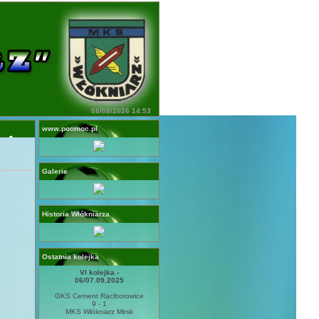
08/08/2026 14:53
www.poomoc.pl
Galerie
Historia Włókniarza
Ostatnia kolejka
VI kolejka -
06/07.09.2025
GKS Cement Raciborowice
9 - 1
MKS Włókniarz Mirsk