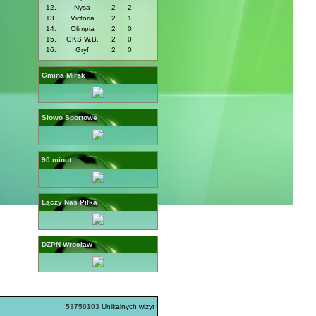
12.
Nysa
2
2
13.
Victoria
2
1
14.
Olimpia
2
0
15.
GKS W.B.
2
0
16.
Gryf
2
0
Gmina Mirsk
Słowo Sportowe
90 minut
Łączy Nas Piłka
DZPN Wrocław
53750103
Unikalnych wizyt