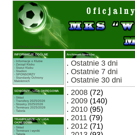
STRONA GŁÓWNA
INFORMACJE OGÓLNE
Archiwum Newsów
.
Ostatnie 3 dni
- Informacje o Klubie
- Zarząd Klubu
- Statut Klubu
.
Ostatnie 7 dni
- Stadion
- SPONSORZY
- Standardy Ochrony
.
Ostatnie 30 dni
Małoletnich
.
2008
(72)
SENIORZY - LIGA OKRĘGOWA
- Skład
.
2009
(140)
- Transfery 2025/2026
- Strzelcy 2025/2026
.
2010
(95)
- Terminarz 2025/2026
- Tabela
.
2011
(79)
TRAMPKARZE - IV LIGA
OKRĘGOWA
.
2012
(71)
- Skład
- Terminarz i wyniki
.
2013
(93)
- Tabela