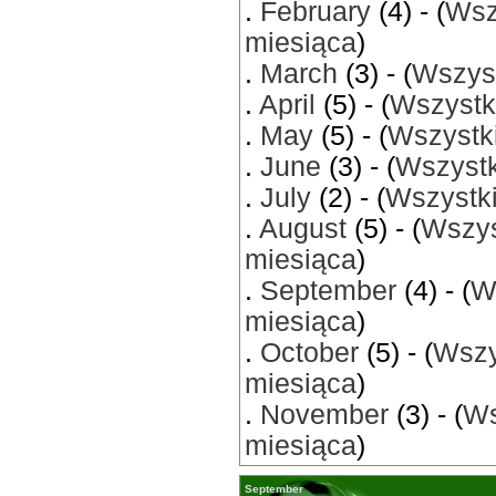
.
February
(4) - (
Wsz
miesiąca
)
.
March
(3) - (
Wszyst
.
April
(5) - (
Wszystk
.
May
(5) - (
Wszystki
.
June
(3) - (
Wszystk
.
July
(2) - (
Wszystki
.
August
(5) - (
Wszys
miesiąca
)
.
September
(4) - (
W
miesiąca
)
.
October
(5) - (
Wszy
miesiąca
)
.
November
(3) - (
Ws
miesiąca
)
September