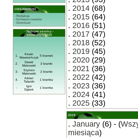
.
2014
(68)
CIEKAWOSTKI
.
2015
(64)
- Redakcja
- Archiwum newsów
- Download
.
2016
(51)
- Najlepsi strzelcy -
.
2017
(47)
sezon 2025/2026
.
2018
(52)
.
2019
(45)
Kewin
1.
5 bramek
Wawrzeńczyk
.
2020
(29)
Dawid
2.
3 bramki
Makowski
.
2021
(36)
Szymon
3.
2 bramki
Makowski
.
2022
(42)
Adrian
4.
1 bramka
Talarski
.
2023
(36)
Igor
-
1 bramka
Dąbek
.
2024
(41)
.
2025
(33)
2019
.
January
(6) - (
Wszy
miesiąca
)