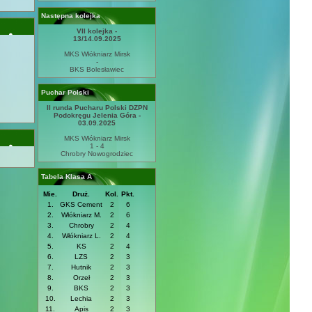
Następna kolejka
VII kolejka -
13/14.09.2025
MKS Włókniarz Mirsk
-
BKS Bolesławiec
Puchar Polski
II runda Pucharu Polski DZPN
Podokręgu Jelenia Góra -
03.09.2025
MKS Włókniarz Mirsk
1 - 4
Chrobry Nowogrodziec
Tabela Klasa A
Mie.
Druż.
Kol.
Pkt.
1.
GKS Cement
2
6
2.
Włókniarz M.
2
6
3.
Chrobry
2
4
4.
Włókniarz L.
2
4
5.
KS
2
4
6.
LZS
2
3
7.
Hutnik
2
3
8.
Orzeł
2
3
9.
BKS
2
3
10.
Lechia
2
3
11.
Apis
2
3