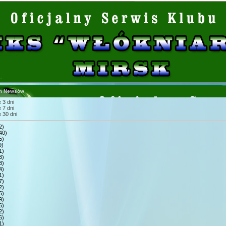
m Newsów
 3 dni
 7 dni
 30 dni
2)
40)
5)
9)
1)
3)
8)
4)
1)
7)
2)
5)
9)
6)
2)
6)
1)