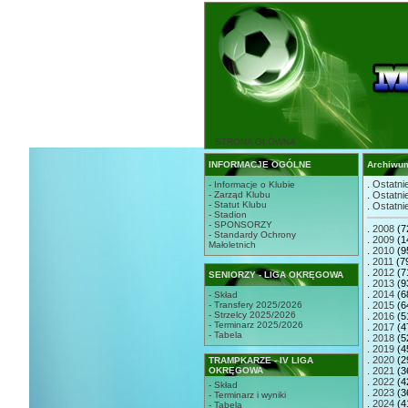
STRONA GŁÓWNA
INFORMACJE OGÓLNE
Archiwu
.
Ostatnie
- Informacje o Klubie
- Zarząd Klubu
.
Ostatnie
- Statut Klubu
.
Ostatnie
- Stadion
- SPONSORZY
.
2008
(7
- Standardy Ochrony
.
2009
(1
Małoletnich
.
2010
(9
.
2011
(7
.
2012
(7
SENIORZY - LIGA OKRĘGOWA
.
2013
(9
.
2014
(6
- Skład
- Transfery 2025/2026
.
2015
(6
- Strzelcy 2025/2026
.
2016
(5
- Terminarz 2025/2026
.
2017
(4
- Tabela
.
2018
(5
.
2019
(4
.
2020
(2
TRAMPKARZE - IV LIGA
OKRĘGOWA
.
2021
(3
.
2022
(4
- Skład
.
2023
(3
- Terminarz i wyniki
.
2024
(4
- Tabela