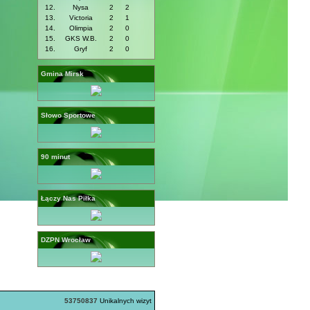
12.
Nysa
2
2
13.
Victoria
2
1
14.
Olimpia
2
0
15.
GKS W.B.
2
0
16.
Gryf
2
0
Gmina Mirsk
Słowo Sportowe
90 minut
Łączy Nas Piłka
DZPN Wrocław
53750837
Unikalnych wizyt