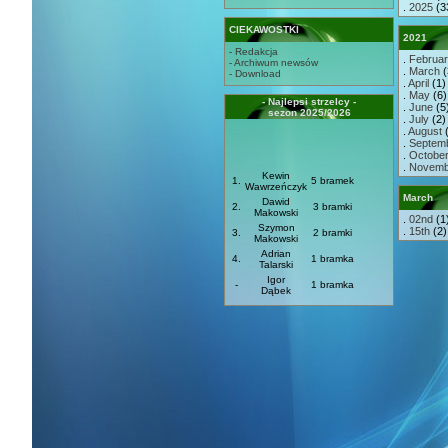
.
2025
(3
CIEKAWOSTKI
2021
- Redakcja
.
Februa
- Archiwum newsów
.
March
(
- Download
.
April
(1) 
.
May
(6) 
- Najlepsi strzelcy -
.
June
(5)
sezon 2025/2026
.
July
(2) 
.
August
(
.
Septem
.
Octobe
.
Novemb
Kewin
1.
5 bramek
Wawrzeńczyk
March
Dawid
2.
3 bramki
Makowski
.
02nd
(1
Szymon
.
15th
(2)
3.
2 bramki
Makowski
Adrian
4.
1 bramka
Talarski
Igor
-
1 bramka
Dąbek