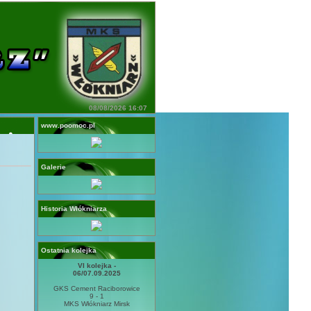
08/08/2026 16:07
www.poomoc.pl
Galerie
Historia Włókniarza
Ostatnia kolejka
VI kolejka -
06/07.09.2025
GKS Cement Raciborowice
9 - 1
MKS Włókniarz Mirsk