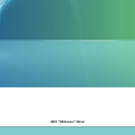
MKS "Włókniarz" Mirsk