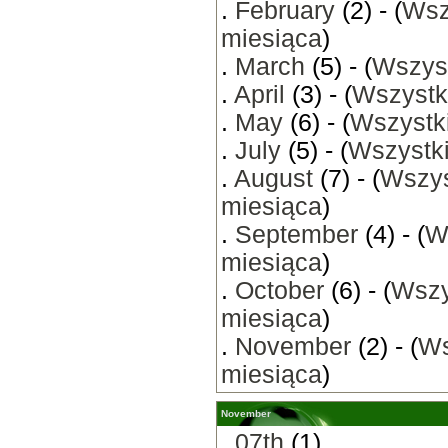
.
February
(2) - (
Wsz
miesiąca
)
.
March
(5) - (
Wszyst
.
April
(3) - (
Wszystk
.
May
(6) - (
Wszystki
.
July
(5) - (
Wszystki
.
August
(7) - (
Wszys
miesiąca
)
.
September
(4) - (
W
miesiąca
)
.
October
(6) - (
Wszy
miesiąca
)
.
November
(2) - (
Ws
miesiąca
)
November
.
07th
(1)