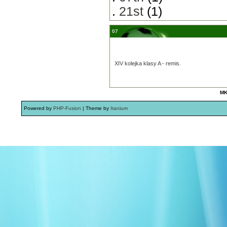
.
21st
(1)
07
XIV kolejka klasy A - remis.
MK
Powered by
PHP-Fusion
| Theme by
Itanium