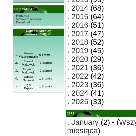
.
2014
(68)
CIEKAWOSTKI
.
2015
(64)
- Redakcja
- Archiwum newsów
- Download
.
2016
(51)
- Najlepsi strzelcy -
.
2017
(47)
sezon 2025/2026
.
2018
(52)
.
2019
(45)
Kewin
1.
5 bramek
Wawrzeńczyk
.
2020
(29)
Dawid
2.
3 bramki
Makowski
.
2021
(36)
Szymon
3.
2 bramki
Makowski
.
2022
(42)
Adrian
4.
1 bramka
Talarski
.
2023
(36)
Igor
-
1 bramka
Dąbek
.
2024
(41)
.
2025
(33)
2022
.
January
(2) - (
Wszy
miesiąca
)