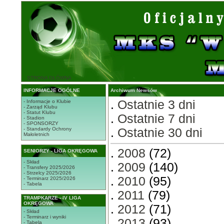
STRONA GŁÓWNA
INFORMACJE OGÓLNE
Archiwum Newsów
.
Ostatnie 3 dni
- Informacje o Klubie
- Zarząd Klubu
- Statut Klubu
.
Ostatnie 7 dni
- Stadion
- SPONSORZY
- Standardy Ochrony
.
Ostatnie 30 dni
Małoletnich
.
2008
(72)
SENIORZY - LIGA OKRĘGOWA
- Skład
.
2009
(140)
- Transfery 2025/2026
- Strzelcy 2025/2026
.
2010
(95)
- Terminarz 2025/2026
- Tabela
.
2011
(79)
TRAMPKARZE - IV LIGA
OKRĘGOWA
.
2012
(71)
- Skład
- Terminarz i wyniki
.
2013
(93)
- Tabela