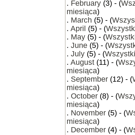
.
February
(3) - (
Wsz
miesiąca
)
.
March
(5) - (
Wszyst
.
April
(5) - (
Wszystk
.
May
(5) - (
Wszystki
.
June
(5) - (
Wszystk
.
July
(5) - (
Wszystki
.
August
(11) - (
Wszy
miesiąca
)
.
September
(12) - (
miesiąca
)
.
October
(8) - (
Wszy
miesiąca
)
.
November
(5) - (
Ws
miesiąca
)
.
December
(4) - (
Ws