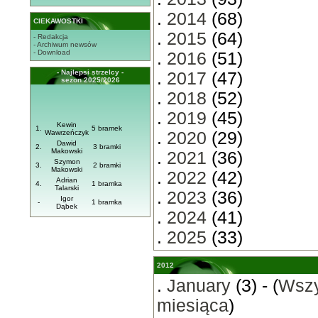
.
2014
(68)
CIEKAWOSTKI
.
2015
(64)
- Redakcja
- Archiwum newsów
- Download
.
2016
(51)
- Najlepsi strzelcy -
.
2017
(47)
sezon 2025/2026
.
2018
(52)
.
2019
(45)
Kewin
1.
5 bramek
Wawrzeńczyk
.
2020
(29)
Dawid
2.
3 bramki
Makowski
.
2021
(36)
Szymon
3.
2 bramki
Makowski
.
2022
(42)
Adrian
4.
1 bramka
Talarski
.
2023
(36)
Igor
-
1 bramka
Dąbek
.
2024
(41)
.
2025
(33)
2012
.
January
(3) - (
Wszy
miesiąca
)