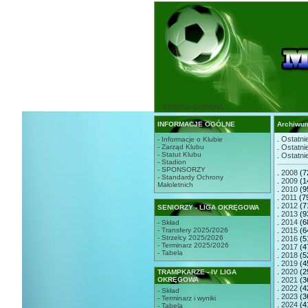
STRONA GŁÓWNA
INFORMACJE OGÓLNE
Archiwu
.
Ostatnie
- Informacje o Klubie
- Zarząd Klubu
.
Ostatnie
- Statut Klubu
.
Ostatnie
- Stadion
- SPONSORZY
.
2008
(7
- Standardy Ochrony
.
2009
(1
Małoletnich
.
2010
(9
.
2011
(7
.
2012
(7
SENIORZY - LIGA OKRĘGOWA
.
2013
(9
.
2014
(6
- Skład
- Transfery 2025/2026
.
2015
(6
- Strzelcy 2025/2026
.
2016
(5
- Terminarz 2025/2026
.
2017
(4
- Tabela
.
2018
(5
.
2019
(4
.
2020
(2
TRAMPKARZE - IV LIGA
OKRĘGOWA
.
2021
(3
.
2022
(4
- Skład
.
2023
(3
- Terminarz i wyniki
.
2024
(4
- Tabela