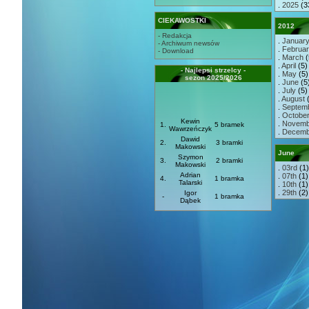
.
2025
(3
CIEKAWOSTKI
2012
- Redakcja
.
Januar
- Archiwum newsów
.
Februa
- Download
.
March
(
.
April
(5) 
- Najlepsi strzelcy -
.
May
(5) 
sezon 2025/2026
.
June
(5)
.
July
(5) 
.
August
(
.
Septem
.
Octobe
Kewin
.
Novemb
1.
5 bramek
Wawrzeńczyk
.
Decemb
Dawid
2.
3 bramki
Makowski
June
Szymon
3.
2 bramki
Makowski
.
03rd
(1)
Adrian
.
07th
(1)
4.
1 bramka
Talarski
.
10th
(1)
.
29th
(2)
Igor
-
1 bramka
Dąbek