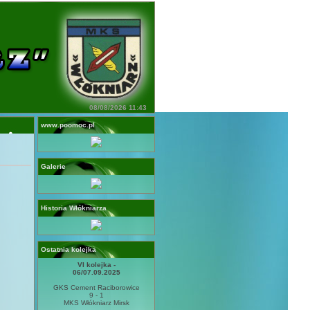
08/08/2026 11:43
www.poomoc.pl
Galerie
Historia Włókniarza
Ostatnia kolejka
VI kolejka -
06/07.09.2025
GKS Cement Raciborowice
9 - 1
MKS Włókniarz Mirsk