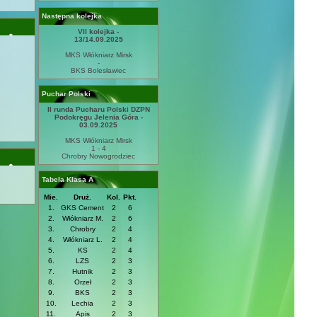
Następna kolejka
VII kolejka -
13/14.09.2025
MKS Włókniarz Mirsk
-
BKS Bolesławiec
Puchar Polski
II runda Pucharu Polski DZPN
Podokręgu Jelenia Góra -
03.09.2025
MKS Włókniarz Mirsk
1 - 4
Chrobry Nowogrodziec
Tabela Klasa A
Mie.
Druż.
Kol.
Pkt.
1.
GKS Cement
2
6
2.
Włókniarz M.
2
6
3.
Chrobry
2
4
4.
Włókniarz L.
2
4
5.
KS
2
4
6.
LZS
2
3
7.
Hutnik
2
3
8.
Orzeł
2
3
9.
BKS
2
3
10.
Lechia
2
3
11.
Apis
2
3