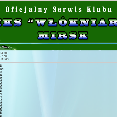
m Newsów
 3 dni
 7 dni
 30 dni
2)
40)
5)
9)
1)
3)
8)
4)
1)
7)
2)
5)
9)
6)
2)
6)
1)