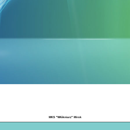
MKS "Włókniarz" Mirsk