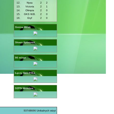
12.
Nysa
2
2
13.
Victoria
2
1
14.
Olimpia
2
0
15.
GKS W.B.
2
0
16.
Gryf
2
0
Gmina Mirsk
Słowo Sportowe
90 minut
Łączy Nas Piłka
DZPN Wrocław
53748606
Unikalnych wizyt