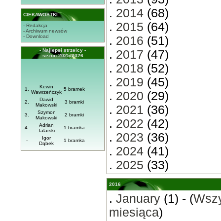
.
2014
(68)
CIEKAWOSTKI
.
2015
(64)
- Redakcja
- Archiwum newsów
- Download
.
2016
(51)
- Najlepsi strzelcy -
.
2017
(47)
sezon 2025/2026
.
2018
(52)
.
2019
(45)
Kewin
1.
5 bramek
Wawrzeńczyk
.
2020
(29)
Dawid
2.
3 bramki
Makowski
.
2021
(36)
Szymon
3.
2 bramki
Makowski
.
2022
(42)
Adrian
4.
1 bramka
Talarski
.
2023
(36)
Igor
-
1 bramka
Dąbek
.
2024
(41)
.
2025
(33)
2016
.
January
(1) - (
Wszy
miesiąca
)