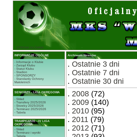
STRONA GŁÓWNA
INFORMACJE OGÓLNE
Archiwum Newsów
.
Ostatnie 3 dni
- Informacje o Klubie
- Zarząd Klubu
- Statut Klubu
.
Ostatnie 7 dni
- Stadion
- SPONSORZY
- Standardy Ochrony
.
Ostatnie 30 dni
Małoletnich
.
2008
(72)
SENIORZY - LIGA OKRĘGOWA
- Skład
.
2009
(140)
- Transfery 2025/2026
- Strzelcy 2025/2026
.
2010
(95)
- Terminarz 2025/2026
- Tabela
.
2011
(79)
TRAMPKARZE - IV LIGA
OKRĘGOWA
.
2012
(71)
- Skład
- Terminarz i wyniki
.
2013
(93)
- Tabela