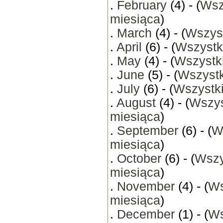
.
February
(4) - (
Wsz
miesiąca
)
.
March
(4) - (
Wszyst
.
April
(6) - (
Wszystk
.
May
(4) - (
Wszystki
.
June
(5) - (
Wszystk
.
July
(6) - (
Wszystki
.
August
(4) - (
Wszys
miesiąca
)
.
September
(6) - (
W
miesiąca
)
.
October
(6) - (
Wszy
miesiąca
)
.
November
(4) - (
Ws
miesiąca
)
.
December
(1) - (
Ws