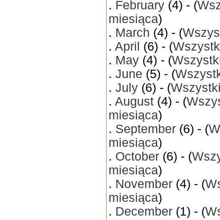
.
February
(4) - (
Wsz
miesiąca
)
.
March
(4) - (
Wszyst
.
April
(6) - (
Wszystk
.
May
(4) - (
Wszystki
.
June
(5) - (
Wszystk
.
July
(6) - (
Wszystki
.
August
(4) - (
Wszys
miesiąca
)
.
September
(6) - (
W
miesiąca
)
.
October
(6) - (
Wszy
miesiąca
)
.
November
(4) - (
Ws
miesiąca
)
.
December
(1) - (
Ws