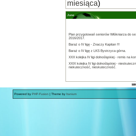
miesiąca
)
June
Plan przygotowań seniorów Włókniarza do s
2016/2017.
Baraż o IV ligę - Znaczy Kapitan !!!
Baraż o IV ligę z LKS Bystrzyca górna.
XXX kolejka IV ligi dolnośląskiej - remis na ko
XXIX kolejka IV ligi dolnośląskiej - nieskutecz
niekuteczność, nieskuteczność.
MK
Powered by
PHP-Fusion
| Theme by
Itanium