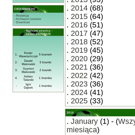
.
2014
(68)
CIEKAWOSTKI
.
2015
(64)
- Redakcja
- Archiwum newsów
- Download
.
2016
(51)
- Najlepsi strzelcy -
.
2017
(47)
sezon 2025/2026
.
2018
(52)
.
2019
(45)
Kewin
1.
5 bramek
Wawrzeńczyk
.
2020
(29)
Dawid
2.
3 bramki
Makowski
.
2021
(36)
Szymon
3.
2 bramki
Makowski
.
2022
(42)
Adrian
4.
1 bramka
Talarski
.
2023
(36)
Igor
-
1 bramka
Dąbek
.
2024
(41)
.
2025
(33)
2016
.
January
(1) - (
Wszy
miesiąca
)