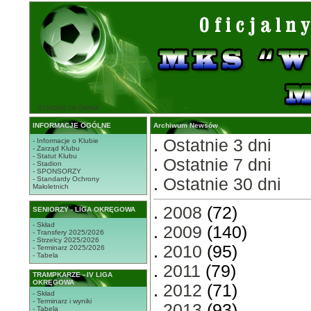
STRONA GŁÓWNA
INFORMACJE OGÓLNE
Archiwum Newsów
.
Ostatnie 3 dni
- Informacje o Klubie
- Zarząd Klubu
- Statut Klubu
.
Ostatnie 7 dni
- Stadion
- SPONSORZY
- Standardy Ochrony
.
Ostatnie 30 dni
Małoletnich
.
2008
(72)
SENIORZY - LIGA OKRĘGOWA
- Skład
.
2009
(140)
- Transfery 2025/2026
- Strzelcy 2025/2026
.
2010
(95)
- Terminarz 2025/2026
- Tabela
.
2011
(79)
TRAMPKARZE - IV LIGA
OKRĘGOWA
.
2012
(71)
- Skład
- Terminarz i wyniki
.
2013
(93)
- Tabela