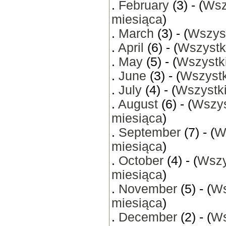
.
February
(3) - (
Wsz
miesiąca
)
.
March
(3) - (
Wszyst
.
April
(6) - (
Wszystk
.
May
(5) - (
Wszystki
.
June
(3) - (
Wszystk
.
July
(4) - (
Wszystki
.
August
(6) - (
Wszys
miesiąca
)
.
September
(7) - (
W
miesiąca
)
.
October
(4) - (
Wszy
miesiąca
)
.
November
(5) - (
Ws
miesiąca
)
.
December
(2) - (
Ws