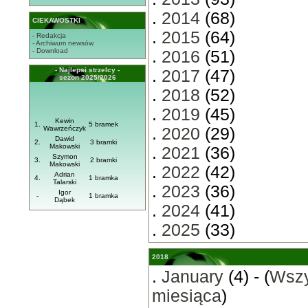
.
2014
(68)
CIEKAWOSTKI
.
2015
(64)
- Redakcja
- Archiwum newsów
- Download
.
2016
(51)
- Najlepsi strzelcy -
.
2017
(47)
sezon 2025/2026
.
2018
(52)
.
2019
(45)
Kewin
1.
5 bramek
Wawrzeńczyk
.
2020
(29)
Dawid
2.
3 bramki
Makowski
.
2021
(36)
Szymon
3.
2 bramki
Makowski
.
2022
(42)
Adrian
4.
1 bramka
Talarski
.
2023
(36)
Igor
-
1 bramka
Dąbek
.
2024
(41)
.
2025
(33)
2018
.
January
(4) - (
Wszy
miesiąca
)