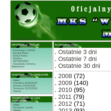
STRONA GŁÓWNA
INFORMACJE OGÓLNE
Archiwum Newsów
.
Ostatnie 3 dni
- Informacje o Klubie
- Zarząd Klubu
- Statut Klubu
.
Ostatnie 7 dni
- Stadion
- SPONSORZY
- Standardy Ochrony
.
Ostatnie 30 dni
Małoletnich
.
2008
(72)
SENIORZY - LIGA OKRĘGOWA
- Skład
.
2009
(140)
- Transfery 2025/2026
- Strzelcy 2025/2026
.
2010
(95)
- Terminarz 2025/2026
- Tabela
.
2011
(79)
TRAMPKARZE - IV LIGA
OKRĘGOWA
.
2012
(71)
- Skład
- Terminarz i wyniki
.
2013
(93)
- Tabela