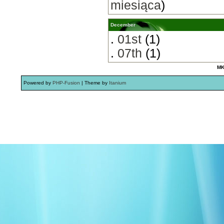
miesiąca
)
December
.
01st
(1)
.
07th
(1)
MK
Powered by
PHP-Fusion
| Theme by
Itanium