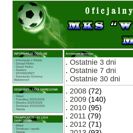
STRONA GŁÓWNA
INFORMACJE OGÓLNE
Archiwum Newsów
.
Ostatnie 3 dni
- Informacje o Klubie
- Zarząd Klubu
- Statut Klubu
.
Ostatnie 7 dni
- Stadion
- SPONSORZY
- Standardy Ochrony
.
Ostatnie 30 dni
Małoletnich
.
2008
(72)
SENIORZY - LIGA OKRĘGOWA
- Skład
.
2009
(140)
- Transfery 2025/2026
- Strzelcy 2025/2026
.
2010
(95)
- Terminarz 2025/2026
- Tabela
.
2011
(79)
TRAMPKARZE - IV LIGA
OKRĘGOWA
.
2012
(71)
- Skład
- Terminarz i wyniki
.
2013
(93)
- Tabela