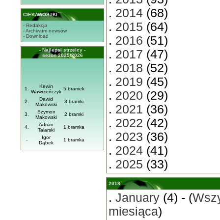
.
2014
(68)
CIEKAWOSTKI
.
2015
(64)
- Redakcja
- Archiwum newsów
- Download
.
2016
(51)
- Najlepsi strzelcy -
.
2017
(47)
sezon 2025/2026
.
2018
(52)
.
2019
(45)
Kewin
1.
5 bramek
Wawrzeńczyk
.
2020
(29)
Dawid
2.
3 bramki
Makowski
.
2021
(36)
Szymon
3.
2 bramki
Makowski
.
2022
(42)
Adrian
4.
1 bramka
Talarski
.
2023
(36)
Igor
-
1 bramka
Dąbek
.
2024
(41)
.
2025
(33)
2018
.
January
(4) - (
Wszy
miesiąca
)