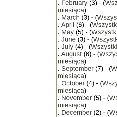
.
February
(3) - (
Wsz
miesiąca
)
.
March
(3) - (
Wszyst
.
April
(6) - (
Wszystk
.
May
(5) - (
Wszystki
.
June
(3) - (
Wszystk
.
July
(4) - (
Wszystki
.
August
(6) - (
Wszys
miesiąca
)
.
September
(7) - (
W
miesiąca
)
.
October
(4) - (
Wszy
miesiąca
)
.
November
(5) - (
Ws
miesiąca
)
.
December
(2) - (
Ws