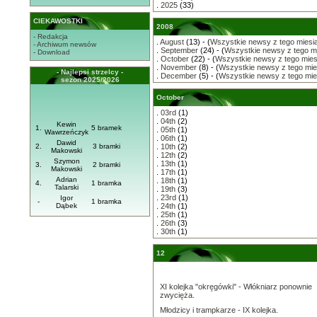
.
2025
(33)
CIEKAWOSTKI
2008
- Redakcja
.
August
(13) - (
Wszystkie newsy z tego miesi
- Archiwum newsów
.
September
(24) - (
Wszystkie newsy z tego m
- Download
.
October
(22) - (
Wszystkie newsy z tego mies
.
November
(8) - (
Wszystkie newsy z tego mie
- Najlepsi strzelcy -
.
December
(5) - (
Wszystkie newsy z tego mie
sezon 2025/2026
October
.
03rd
(1)
.
04th
(2)
Kewin
1.
5 bramek
.
05th
(1)
Wawrzeńczyk
.
06th
(1)
Dawid
2.
3 bramki
.
10th
(2)
Makowski
.
12th
(2)
Szymon
.
13th
(1)
3.
2 bramki
Makowski
.
17th
(1)
Adrian
.
18th
(1)
4.
1 bramka
Talarski
.
19th
(3)
.
23rd
(1)
Igor
-
1 bramka
Dąbek
.
24th
(1)
.
25th
(1)
.
26th
(3)
.
30th
(1)
12
XI kolejka "okręgówki" - Włókniarz ponownie
zwycięża.
Młodzicy i trampkarze - IX kolejka.