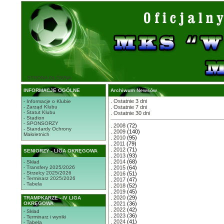
STRONA GŁÓWNA
INFORMACJE OGÓLNE
Archiwum Newsów
.
Ostatnie 3 dni
- Informacje o Klubie
- Zarząd Klubu
.
Ostatnie 7 dni
- Statut Klubu
.
Ostatnie 30 dni
- Stadion
- SPONSORZY
.
2008
(72)
- Standardy Ochrony
.
2009
(140)
Małoletnich
.
2010
(95)
.
2011
(79)
.
2012
(71)
SENIORZY - LIGA OKRĘGOWA
.
2013
(93)
.
2014
(68)
- Skład
- Transfery 2025/2026
.
2015
(64)
- Strzelcy 2025/2026
.
2016
(51)
- Terminarz 2025/2026
.
2017
(47)
- Tabela
.
2018
(52)
.
2019
(45)
.
2020
(29)
TRAMPKARZE - IV LIGA
OKRĘGOWA
.
2021
(36)
.
2022
(42)
- Skład
.
2023
(36)
- Terminarz i wyniki
.
2024
(41)
- Tabela