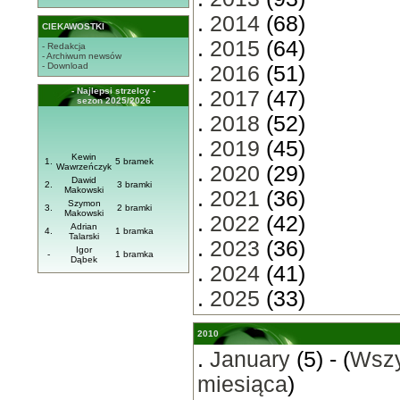
.
2014
(68)
CIEKAWOSTKI
.
2015
(64)
- Redakcja
- Archiwum newsów
- Download
.
2016
(51)
- Najlepsi strzelcy -
.
2017
(47)
sezon 2025/2026
.
2018
(52)
.
2019
(45)
Kewin
1.
5 bramek
Wawrzeńczyk
.
2020
(29)
Dawid
2.
3 bramki
Makowski
.
2021
(36)
Szymon
3.
2 bramki
Makowski
.
2022
(42)
Adrian
4.
1 bramka
Talarski
.
2023
(36)
Igor
-
1 bramka
Dąbek
.
2024
(41)
.
2025
(33)
2010
.
January
(5) - (
Wszy
miesiąca
)