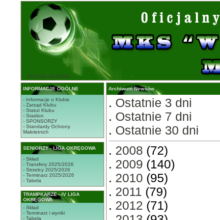
STRONA GŁÓWNA
INFORMACJE OGÓLNE
Archiwum Newsów
.
Ostatnie 3 dni
- Informacje o Klubie
- Zarząd Klubu
- Statut Klubu
.
Ostatnie 7 dni
- Stadion
- SPONSORZY
- Standardy Ochrony
.
Ostatnie 30 dni
Małoletnich
.
2008
(72)
SENIORZY - LIGA OKRĘGOWA
- Skład
.
2009
(140)
- Transfery 2025/2026
- Strzelcy 2025/2026
.
2010
(95)
- Terminarz 2025/2026
- Tabela
.
2011
(79)
TRAMPKARZE - IV LIGA
OKRĘGOWA
.
2012
(71)
- Skład
- Terminarz i wyniki
.
2013
(93)
- Tabela