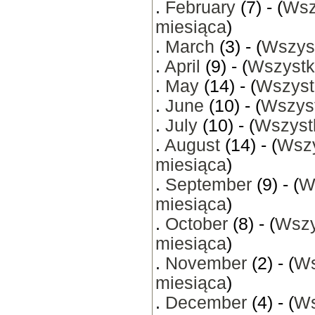
.
February
(7) - (
Wsz
miesiąca
)
.
March
(3) - (
Wszyst
.
April
(9) - (
Wszystk
.
May
(14) - (
Wszyst
.
June
(10) - (
Wszyst
.
July
(10) - (
Wszystk
.
August
(14) - (
Wszy
miesiąca
)
.
September
(9) - (
W
miesiąca
)
.
October
(8) - (
Wszy
miesiąca
)
.
November
(2) - (
Ws
miesiąca
)
.
December
(4) - (
Ws