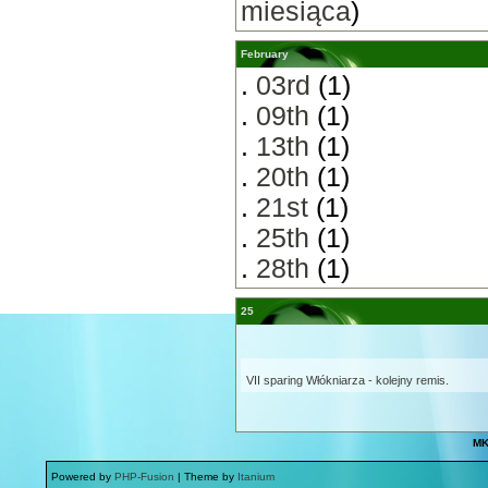
miesiąca
)
February
.
03rd
(1)
.
09th
(1)
.
13th
(1)
.
20th
(1)
.
21st
(1)
.
25th
(1)
.
28th
(1)
25
VII sparing Włókniarza - kolejny remis.
MK
Powered by
PHP-Fusion
| Theme by
Itanium