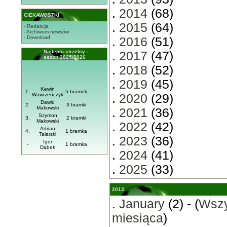
.
2014
(68)
CIEKAWOSTKI
.
2015
(64)
- Redakcja
- Archiwum newsów
- Download
.
2016
(51)
- Najlepsi strzelcy -
.
2017
(47)
sezon 2025/2026
.
2018
(52)
.
2019
(45)
Kewin
1.
5 bramek
Wawrzeńczyk
.
2020
(29)
Dawid
2.
3 bramki
Makowski
.
2021
(36)
Szymon
3.
2 bramki
Makowski
.
2022
(42)
Adrian
4.
1 bramka
Talarski
.
2023
(36)
Igor
-
1 bramka
Dąbek
.
2024
(41)
.
2025
(33)
2013
.
January
(2) - (
Wszy
miesiąca
)