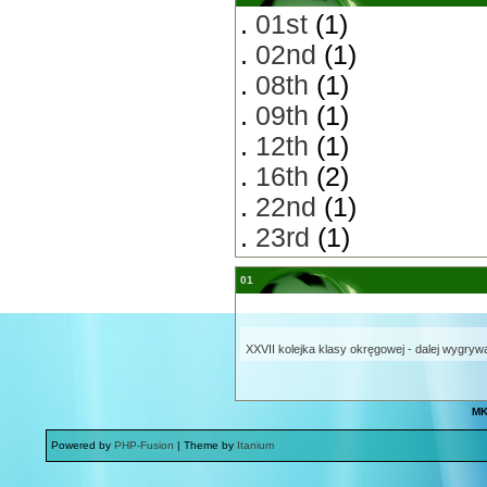
.
01st
(1)
.
02nd
(1)
.
08th
(1)
.
09th
(1)
.
12th
(1)
.
16th
(2)
.
22nd
(1)
.
23rd
(1)
01
XXVII kolejka klasy okręgowej - dalej wygryw
MK
Powered by
PHP-Fusion
| Theme by
Itanium