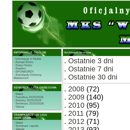
STRONA GŁÓWNA
INFORMACJE OGÓLNE
Archiwum Newsów
.
Ostatnie 3 dni
- Informacje o Klubie
- Zarząd Klubu
- Statut Klubu
.
Ostatnie 7 dni
- Stadion
- SPONSORZY
- Standardy Ochrony
.
Ostatnie 30 dni
Małoletnich
.
2008
(72)
SENIORZY - LIGA OKRĘGOWA
- Skład
.
2009
(140)
- Transfery 2025/2026
- Strzelcy 2025/2026
.
2010
(95)
- Terminarz 2025/2026
- Tabela
.
2011
(79)
TRAMPKARZE - IV LIGA
OKRĘGOWA
.
2012
(71)
- Skład
- Terminarz i wyniki
.
2013
(93)
- Tabela