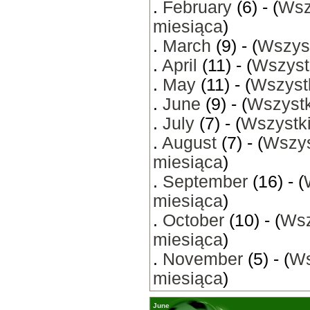
.
February
(6) - (
Wsz
miesiąca
)
.
March
(9) - (
Wszyst
.
April
(11) - (
Wszyst
.
May
(11) - (
Wszystk
.
June
(9) - (
Wszystk
.
July
(7) - (
Wszystki
.
August
(7) - (
Wszys
miesiąca
)
.
September
(16) - (
miesiąca
)
.
October
(10) - (
Wsz
miesiąca
)
.
November
(5) - (
Ws
miesiąca
)
June