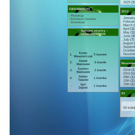
.
2025
(3
CIEKAWOSTKI
2013
- Redakcja
.
Januar
- Archiwum newsów
.
Februa
- Download
.
March
(
.
April
(11)
- Najlepsi strzelcy -
.
May
(11)
sezon 2025/2026
.
June
(9)
.
July
(7) 
.
August
(
.
Septem
.
Octobe
Kewin
.
Novemb
1.
5 bramek
Wawrzeńczyk
Dawid
2.
3 bramki
Novembe
Makowski
Szymon
.
02nd
(1
3.
2 bramki
Makowski
.
03rd
(1)
Adrian
.
09th
(1)
4.
1 bramka
Talarski
.
10th
(1)
.
29th
(1)
Igor
-
1 bramka
Dąbek
03
XII kole