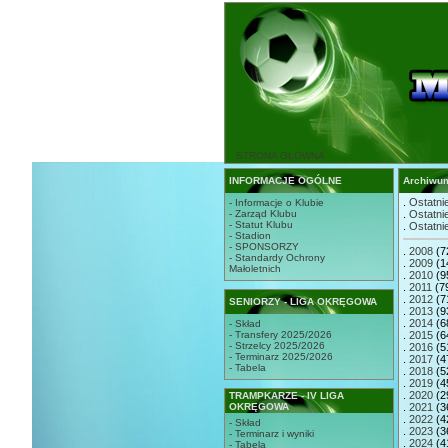
STRONA GŁÓWNA
INFORMACJE OGÓLNE
Archiwu
.
Ostatnie
- Informacje o Klubie
- Zarząd Klubu
.
Ostatnie
- Statut Klubu
.
Ostatnie
- Stadion
- SPONSORZY
.
2008
(7
- Standardy Ochrony
.
2009
(1
Małoletnich
.
2010
(9
.
2011
(7
.
2012
(7
SENIORZY - LIGA OKRĘGOWA
.
2013
(9
.
2014
(6
- Skład
- Transfery 2025/2026
.
2015
(6
- Strzelcy 2025/2026
.
2016
(5
- Terminarz 2025/2026
.
2017
(4
- Tabela
.
2018
(5
.
2019
(4
.
2020
(2
TRAMPKARZE - IV LIGA
OKRĘGOWA
.
2021
(3
.
2022
(4
- Skład
.
2023
(3
- Terminarz i wyniki
.
2024
(4
- Tabela