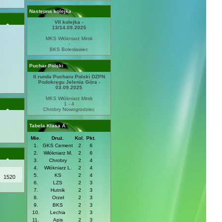
Następna kolejka
VII kolejka -
13/14.09.2025
MKS Włókniarz Mirsk
-
BKS Bolesławiec
Puchar Polski
II runda Pucharu Polski DZPN
Podokręgu Jelenia Góra -
03.09.2025
MKS Włókniarz Mirsk
1 - 4
Chrobry Nowogrodziec
Tabela Klasa A
Mie.
Druż.
Kol.
Pkt.
1.
GKS Cement
2
6
2.
Włókniarz M.
2
6
3.
Chrobry
2
4
4.
Włókniarz L.
2
4
5.
KS
2
4
1520
6.
LZS
2
3
7.
Hutnik
2
3
8.
Orzeł
2
3
9.
BKS
2
3
10.
Lechia
2
3
11.
Apis
2
3