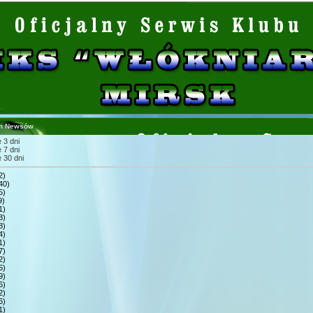
m Newsów
 3 dni
 7 dni
 30 dni
2)
40)
5)
9)
1)
3)
8)
4)
1)
7)
2)
5)
9)
6)
2)
6)
1)