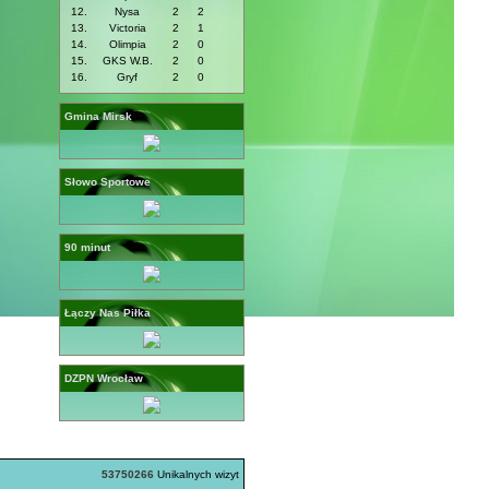
12.
Nysa
2
2
13.
Victoria
2
1
14.
Olimpia
2
0
15.
GKS W.B.
2
0
16.
Gryf
2
0
Gmina Mirsk
Słowo Sportowe
90 minut
Łączy Nas Piłka
DZPN Wrocław
53750266
Unikalnych wizyt