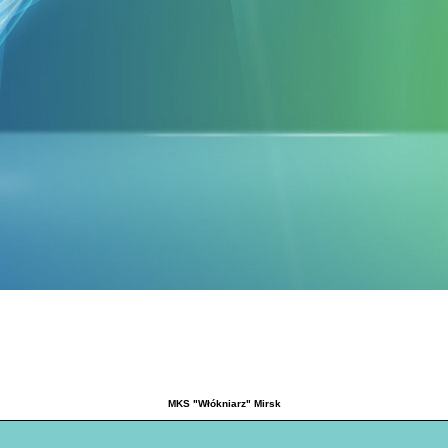
MKS "Włókniarz" Mirsk