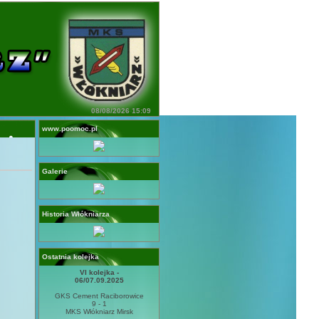
08/08/2026 15:09
www.poomoc.pl
Galerie
Historia Włókniarza
Ostatnia kolejka
VI kolejka -
06/07.09.2025
GKS Cement Raciborowice
9 - 1
MKS Włókniarz Mirsk