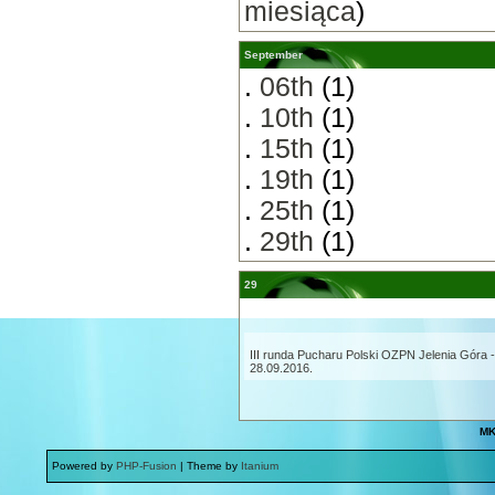
miesiąca
)
September
.
06th
(1)
.
10th
(1)
.
15th
(1)
.
19th
(1)
.
25th
(1)
.
29th
(1)
29
III runda Pucharu Polski OZPN Jelenia Góra -
28.09.2016.
MK
Powered by
PHP-Fusion
| Theme by
Itanium