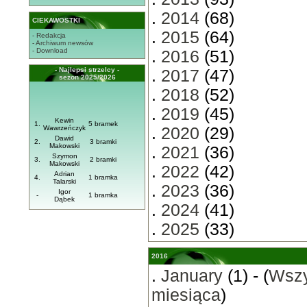
.
2014
(68)
CIEKAWOSTKI
.
2015
(64)
- Redakcja
- Archiwum newsów
- Download
.
2016
(51)
- Najlepsi strzelcy -
.
2017
(47)
sezon 2025/2026
.
2018
(52)
.
2019
(45)
Kewin
1.
5 bramek
Wawrzeńczyk
.
2020
(29)
Dawid
2.
3 bramki
Makowski
.
2021
(36)
Szymon
3.
2 bramki
Makowski
.
2022
(42)
Adrian
4.
1 bramka
Talarski
.
2023
(36)
Igor
-
1 bramka
Dąbek
.
2024
(41)
.
2025
(33)
2016
.
January
(1) - (
Wszy
miesiąca
)