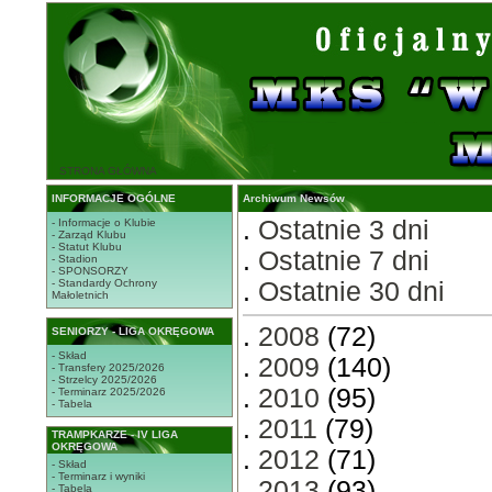
STRONA GŁÓWNA
INFORMACJE OGÓLNE
Archiwum Newsów
.
Ostatnie 3 dni
- Informacje o Klubie
- Zarząd Klubu
- Statut Klubu
.
Ostatnie 7 dni
- Stadion
- SPONSORZY
- Standardy Ochrony
.
Ostatnie 30 dni
Małoletnich
.
2008
(72)
SENIORZY - LIGA OKRĘGOWA
- Skład
.
2009
(140)
- Transfery 2025/2026
- Strzelcy 2025/2026
.
2010
(95)
- Terminarz 2025/2026
- Tabela
.
2011
(79)
TRAMPKARZE - IV LIGA
OKRĘGOWA
.
2012
(71)
- Skład
- Terminarz i wyniki
.
2013
(93)
- Tabela