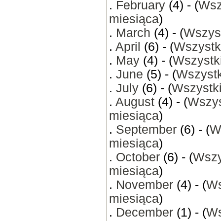
.
February
(4) - (
Wsz
miesiąca
)
.
March
(4) - (
Wszyst
.
April
(6) - (
Wszystk
.
May
(4) - (
Wszystki
.
June
(5) - (
Wszystk
.
July
(6) - (
Wszystki
.
August
(4) - (
Wszys
miesiąca
)
.
September
(6) - (
W
miesiąca
)
.
October
(6) - (
Wszy
miesiąca
)
.
November
(4) - (
Ws
miesiąca
)
.
December
(1) - (
Ws