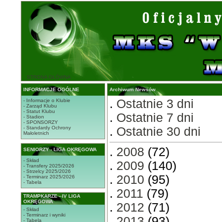
STRONA GŁÓWNA
INFORMACJE OGÓLNE
Archiwum Newsów
.
Ostatnie 3 dni
- Informacje o Klubie
- Zarząd Klubu
- Statut Klubu
.
Ostatnie 7 dni
- Stadion
- SPONSORZY
- Standardy Ochrony
.
Ostatnie 30 dni
Małoletnich
.
2008
(72)
SENIORZY - LIGA OKRĘGOWA
- Skład
.
2009
(140)
- Transfery 2025/2026
- Strzelcy 2025/2026
.
2010
(95)
- Terminarz 2025/2026
- Tabela
.
2011
(79)
TRAMPKARZE - IV LIGA
OKRĘGOWA
.
2012
(71)
- Skład
- Terminarz i wyniki
.
2013
(93)
- Tabela