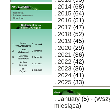
.
2014
(68)
CIEKAWOSTKI
.
2015
(64)
- Redakcja
- Archiwum newsów
- Download
.
2016
(51)
- Najlepsi strzelcy -
.
2017
(47)
sezon 2025/2026
.
2018
(52)
.
2019
(45)
Kewin
1.
5 bramek
Wawrzeńczyk
.
2020
(29)
Dawid
2.
3 bramki
Makowski
.
2021
(36)
Szymon
3.
2 bramki
Makowski
.
2022
(42)
Adrian
4.
1 bramka
Talarski
.
2023
(36)
Igor
-
1 bramka
Dąbek
.
2024
(41)
.
2025
(33)
2011
.
January
(5) - (
Wszy
miesiąca
)