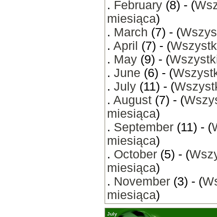
.
February
(8) - (
Wsz
miesiąca
)
.
March
(7) - (
Wszyst
.
April
(7) - (
Wszystk
.
May
(9) - (
Wszystki
.
June
(6) - (
Wszystk
.
July
(11) - (
Wszystk
.
August
(7) - (
Wszys
miesiąca
)
.
September
(11) - (
miesiąca
)
.
October
(5) - (
Wszy
miesiąca
)
.
November
(3) - (
Ws
miesiąca
)
July