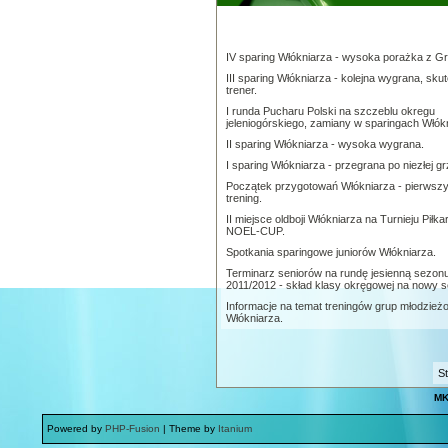
IV sparing Włókniarza - wysoka porażka z Gr
III sparing Włókniarza - kolejna wygrana, sku
trener.
I runda Pucharu Polski na szczeblu okregu
jeleniogórskiego, zamiany w sparingach Włók
II sparing Włókniarza - wysoka wygrana.
I sparing Włókniarza - przegrana po niezłej gr
Początek przygotowań Włókniarza - pierwsz
trening.
II miejsce oldboji Włókniarza na Turnieju Piłka
NOEL-CUP.
Spotkania sparingowe juniorów Włókniarza.
Terminarz seniorów na rundę jesienną sezon
2011/2012 - skład klasy okręgowej na nowy 
Informacje na temat treningów grup młodzie
Włókniarza.
St
MK
Powered by
PHP-Fusion
| Theme by
Itanium