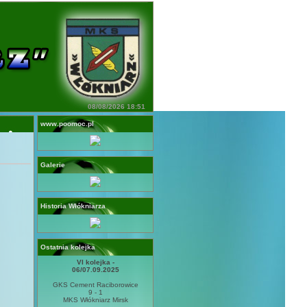
08/08/2026 18:51
www.poomoc.pl
Galerie
Historia Włókniarza
Ostatnia kolejka
VI kolejka -
06/07.09.2025
GKS Cement Raciborowice
9 - 1
MKS Włókniarz Mirsk