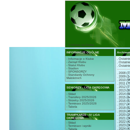
STRONA GŁÓWNA
INFORMACJE OGÓLNE
Archiwu
.
Ostatnie
- Informacje o Klubie
- Zarząd Klubu
.
Ostatnie
- Statut Klubu
.
Ostatnie
- Stadion
- SPONSORZY
.
2008
(7
- Standardy Ochrony
.
2009
(1
Małoletnich
.
2010
(9
.
2011
(7
.
2012
(7
SENIORZY - LIGA OKRĘGOWA
.
2013
(9
.
2014
(6
- Skład
- Transfery 2025/2026
.
2015
(6
- Strzelcy 2025/2026
.
2016
(5
- Terminarz 2025/2026
.
2017
(4
- Tabela
.
2018
(5
.
2019
(4
.
2020
(2
TRAMPKARZE - IV LIGA
OKRĘGOWA
.
2021
(3
.
2022
(4
- Skład
.
2023
(3
- Terminarz i wyniki
.
2024
(4
- Tabela