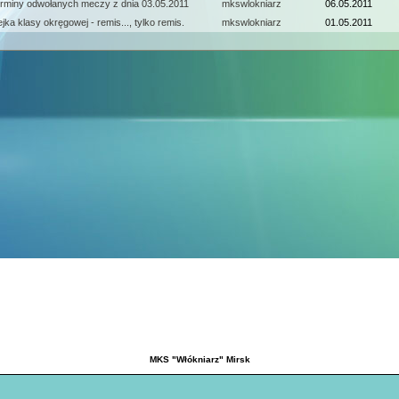
rminy odwołanych meczy z dnia 03.05.2011
mkswlokniarz
06.05.2011
ejka klasy okręgowej - remis..., tylko remis.
mkswlokniarz
01.05.2011
MKS "Włókniarz" Mirsk