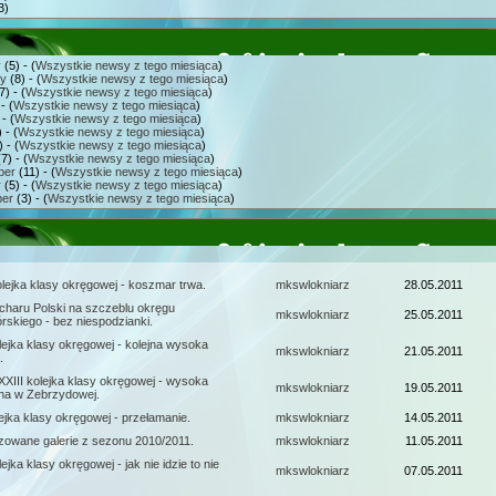
3)
y
(5) - (
Wszystkie newsy z tego miesiąca
)
ry
(8) - (
Wszystkie newsy z tego miesiąca
)
7) - (
Wszystkie newsy z tego miesiąca
)
- (
Wszystkie newsy z tego miesiąca
)
- (
Wszystkie newsy z tego miesiąca
)
 - (
Wszystkie newsy z tego miesiąca
)
 - (
Wszystkie newsy z tego miesiąca
)
7) - (
Wszystkie newsy z tego miesiąca
)
ber
(11) - (
Wszystkie newsy z tego miesiąca
)
r
(5) - (
Wszystkie newsy z tego miesiąca
)
er
(3) - (
Wszystkie newsy z tego miesiąca
)
olejka klasy okręgowej - koszmar trwa.
mkswlokniarz
28.05.2011
ucharu Polski na szczeblu okręgu
mkswlokniarz
25.05.2011
órskiego - bez niespodzianki.
lejka klasy okręgowej - kolejna wysoka
mkswlokniarz
21.05.2011
.
XXIII kolejka klasy okręgowej - wysoka
mkswlokniarz
19.05.2011
na w Zebrzydowej.
ejka klasy okręgowej - przełamanie.
mkswlokniarz
14.05.2011
izowane galerie z sezonu 2010/2011.
mkswlokniarz
11.05.2011
ejka klasy okręgowej - jak nie idzie to nie
mkswlokniarz
07.05.2011