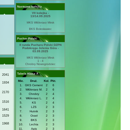
Następna kolejka
VII kolejka -
13/14.09.2025
MKS Włókniarz Mirsk
-
BKS Bolesławiec
Puchar Polski
II runda Pucharu Polski DZPN
Podokręgu Jelenia Góra -
03.09.2025
MKS Włókniarz Mirsk
1 - 4
Chrobry Nowogrodziec
Tabela Klasa A
2041
Mie.
Druż.
Kol.
Pkt.
1934
1.
GKS Cement
2
6
2.
Włókniarz M.
2
6
2170
3.
Chrobry
2
4
4.
Włókniarz L.
2
4
1516
5.
KS
2
4
6.
LZS
2
3
1641
7.
Hutnik
2
3
1529
8.
Orzeł
2
3
9.
BKS
2
3
1968
10.
Lechia
2
3
11.
Apis
2
3