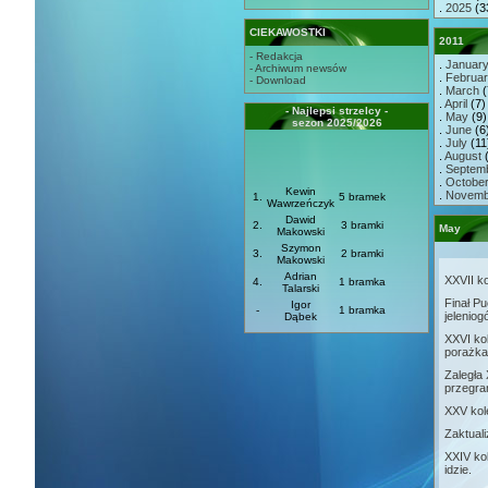
.
2025
(3
CIEKAWOSTKI
2011
- Redakcja
.
Januar
- Archiwum newsów
.
Februa
- Download
.
March
(
.
April
(7) 
- Najlepsi strzelcy -
.
May
(9) 
sezon 2025/2026
.
June
(6)
.
July
(11)
.
August
(
.
Septem
.
Octobe
Kewin
.
Novemb
1.
5 bramek
Wawrzeńczyk
Dawid
2.
3 bramki
May
Makowski
Szymon
3.
2 bramki
Makowski
Adrian
XXVII k
4.
1 bramka
Talarski
Finał P
Igor
-
1 bramka
jeleniog
Dąbek
XXVI ko
porażka
Zaległa 
przegra
XXV kol
Zaktual
XXIV kol
idzie.