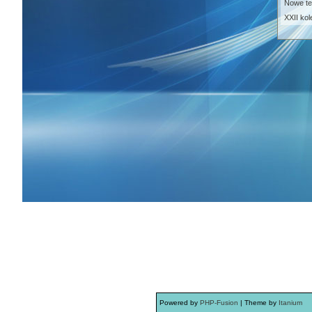
Nowe te
XXII kol
Powered by
PHP-Fusion
| Theme by
Itanium