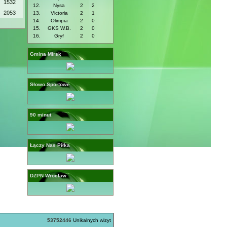
1532
12.
Nysa
2
2
2053
13.
Victoria
2
1
14.
Olimpia
2
0
15.
GKS W.B.
2
0
16.
Gryf
2
0
Gmina Mirsk
Słowo Sportowe
90 minut
Łączy Nas Piłka
DZPN Wrocław
53752446
Unikalnych wizyt