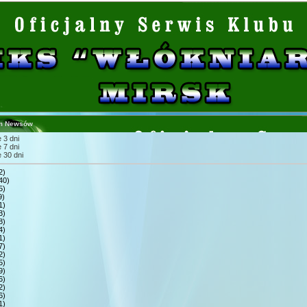
m Newsów
 3 dni
 7 dni
 30 dni
2)
40)
5)
9)
1)
3)
8)
4)
1)
7)
2)
5)
9)
6)
2)
6)
1)