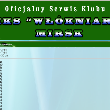
m Newsów
 3 dni
 7 dni
 30 dni
2)
40)
5)
9)
1)
3)
8)
4)
1)
7)
2)
5)
9)
6)
2)
6)
1)