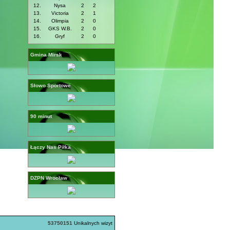
12.
Nysa
2
2
13.
Victoria
2
1
14.
Olimpia
2
0
15.
GKS W.B.
2
0
16.
Gryf
2
0
Gmina Mirsk
Słowo Sportowe
90 minut
Łączy Nas Piłka
DZPN Wrocław
53750151
Unikalnych wizyt