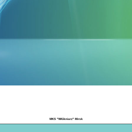
MKS "Włókniarz" Mirsk