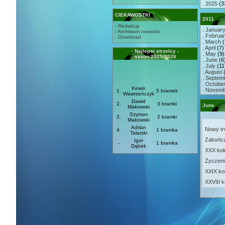
.
2025
(3
CIEKAWOSTKI
2011
- Redakcja
.
Januar
- Archiwum newsów
.
Februa
- Download
.
March
(
.
April
(7) 
- Najlepsi strzelcy -
.
May
(9) 
sezon 2025/2026
.
June
(6)
.
July
(11)
.
August
(
.
Septem
.
Octobe
Kewin
.
Novemb
1.
5 bramek
Wawrzeńczyk
Dawid
2.
3 bramki
June
Makowski
Szymon
3.
2 bramki
Makowski
Adrian
Nowy tr
4.
1 bramka
Talarski
Zakończ
Igor
-
1 bramka
Dąbek
XXX kol
Życzeni
XXIX kol
XXVIII k