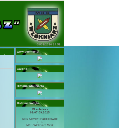
08/08/2026 14:58
www.poomoc.pl
Galerie
Historia Włókniarza
Ostatnia kolejka
VI kolejka -
06/07.09.2025
GKS Cement Raciborowice
9 - 1
MKS Włókniarz Mirsk