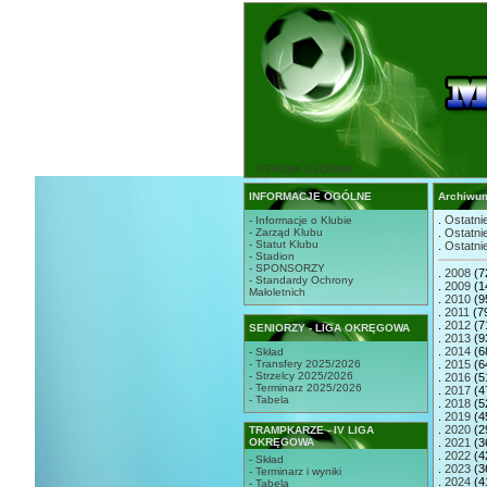
STRONA GŁÓWNA
INFORMACJE OGÓLNE
Archiwu
.
Ostatnie
- Informacje o Klubie
- Zarząd Klubu
.
Ostatnie
- Statut Klubu
.
Ostatnie
- Stadion
- SPONSORZY
.
2008
(7
- Standardy Ochrony
.
2009
(1
Małoletnich
.
2010
(9
.
2011
(7
.
2012
(7
SENIORZY - LIGA OKRĘGOWA
.
2013
(9
.
2014
(6
- Skład
- Transfery 2025/2026
.
2015
(6
- Strzelcy 2025/2026
.
2016
(5
- Terminarz 2025/2026
.
2017
(4
- Tabela
.
2018
(5
.
2019
(4
.
2020
(2
TRAMPKARZE - IV LIGA
OKRĘGOWA
.
2021
(3
.
2022
(4
- Skład
.
2023
(3
- Terminarz i wyniki
.
2024
(4
- Tabela