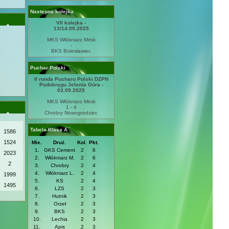
Następna kolejka
VII kolejka -
13/14.09.2025
MKS Włókniarz Mirsk
-
BKS Bolesławiec
Puchar Polski
II runda Pucharu Polski DZPN
Podokręgu Jelenia Góra -
03.09.2025
MKS Włókniarz Mirsk
1 - 4
Chrobry Nowogrodziec
Tabela Klasa A
1586
1524
Mie.
Druż.
Kol.
Pkt.
1.
GKS Cement
2
6
2023
2.
Włókniarz M.
2
6
2
3.
Chrobry
2
4
4.
Włókniarz L.
2
4
1999
5.
KS
2
4
1495
6.
LZS
2
3
7.
Hutnik
2
3
8.
Orzeł
2
3
9.
BKS
2
3
10.
Lechia
2
3
11.
Apis
2
3