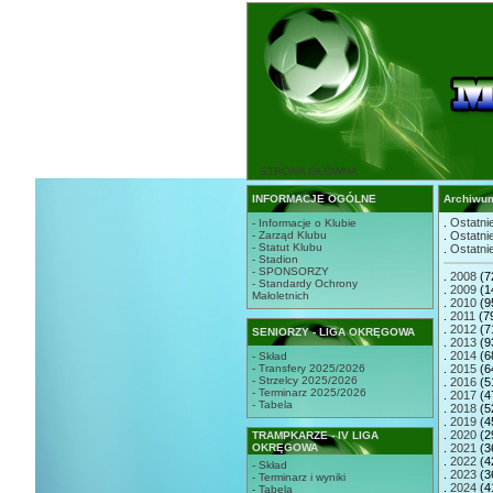
STRONA GŁÓWNA
INFORMACJE OGÓLNE
Archiwu
.
Ostatnie
- Informacje o Klubie
- Zarząd Klubu
.
Ostatnie
- Statut Klubu
.
Ostatnie
- Stadion
- SPONSORZY
.
2008
(7
- Standardy Ochrony
.
2009
(1
Małoletnich
.
2010
(9
.
2011
(7
.
2012
(7
SENIORZY - LIGA OKRĘGOWA
.
2013
(9
.
2014
(6
- Skład
- Transfery 2025/2026
.
2015
(6
- Strzelcy 2025/2026
.
2016
(5
- Terminarz 2025/2026
.
2017
(4
- Tabela
.
2018
(5
.
2019
(4
.
2020
(2
TRAMPKARZE - IV LIGA
OKRĘGOWA
.
2021
(3
.
2022
(4
- Skład
.
2023
(3
- Terminarz i wyniki
.
2024
(4
- Tabela