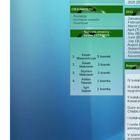
.
2025
(3
CIEKAWOSTKI
2011
- Redakcja
.
Januar
- Archiwum newsów
.
Februa
- Download
.
March
(
.
April
(7) 
- Najlepsi strzelcy -
.
May
(9) 
sezon 2025/2026
.
June
(6)
.
July
(11)
.
August
(
.
Septem
.
Octobe
Kewin
.
Novemb
1.
5 bramek
Wawrzeńczyk
Dawid
2.
3 bramki
August
Makowski
Szymon
3.
2 bramki
Makowski
Adrian
IV kolej
4.
1 bramka
Talarski
III kole
Igor
-
1 bramka
wygrana
Dąbek
II kole
Kowaram
Duże wz
Chlabic
I kolejk
I runda
jeleniog
V sparin
przygot