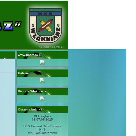
07/08/2026 20:25
www.poomoc.pl
Galerie
Historia Włókniarza
Ostatnia kolejka
VI kolejka -
06/07.09.2025
GKS Cement Raciborowice
9 - 1
MKS Włókniarz Mirsk