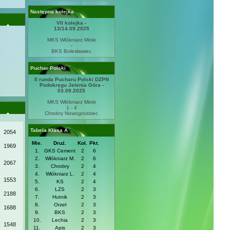
Następna kolejka
VII kolejka -
13/14.09.2025
MKS Włókniarz Mirsk
-
BKS Bolesławiec
Puchar Polski
II runda Pucharu Polski DZPN
Podokręgu Jelenia Góra -
03.09.2025
MKS Włókniarz Mirsk
1 - 4
Chrobry Nowogrodziec
Tabela Klasa A
2054
Mie.
Druż.
Kol.
Pkt.
1969
1.
GKS Cement
2
6
2.
Włókniarz M.
2
6
2067
3.
Chrobry
2
4
4.
Włókniarz L.
2
4
1553
5.
KS
2
4
6.
LZS
2
3
2188
7.
Hutnik
2
3
8.
Orzeł
2
3
1688
9.
BKS
2
3
10.
Lechia
2
3
1548
11.
Apis
2
3