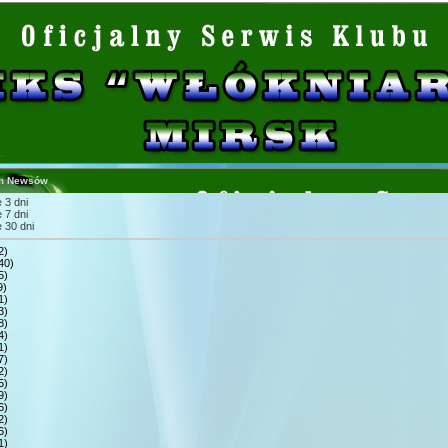
m Newsów
 3 dni
 7 dni
 30 dni
2)
40)
5)
9)
1)
3)
8)
4)
1)
7)
2)
5)
9)
6)
2)
6)
1)