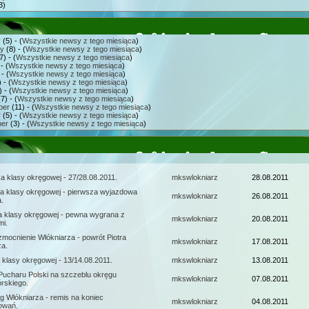
3)
y
(5) - (
Wszystkie newsy z tego miesiąca
)
ry
(8) - (
Wszystkie newsy z tego miesiąca
)
7) - (
Wszystkie newsy z tego miesiąca
)
- (
Wszystkie newsy z tego miesiąca
)
- (
Wszystkie newsy z tego miesiąca
)
 - (
Wszystkie newsy z tego miesiąca
)
 - (
Wszystkie newsy z tego miesiąca
)
7) - (
Wszystkie newsy z tego miesiąca
)
ber
(11) - (
Wszystkie newsy z tego miesiąca
)
r
(5) - (
Wszystkie newsy z tego miesiąca
)
er
(3) - (
Wszystkie newsy z tego miesiąca
)
ka klasy okręgowej - 27/28.08.2011.
mkswlokniarz
28.08.2011
jka klasy okręgowej - pierwsza wyjazdowa
mkswlokniarz
26.08.2011
.
jka klasy okręgowej - pewna wygrana z
mkswlokniarz
20.08.2011
i.
mocnienie Włókniarza - powrót Piotra
mkswlokniarz
17.08.2011
za.
a klasy okręgowej - 13/14.08.2011.
mkswlokniarz
13.08.2011
 Pucharu Polski na szczeblu okręgu
mkswlokniarz
07.08.2011
órskiego.
g Włókniarza - remis na koniec
mkswlokniarz
04.08.2011
owań.