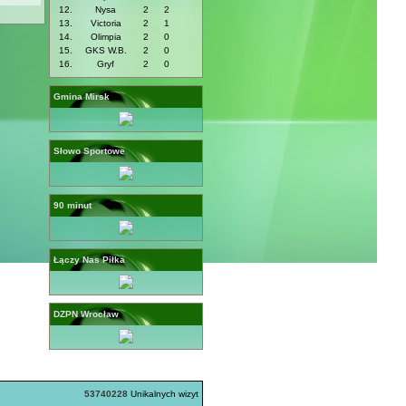
12.
Nysa
2
2
13.
Victoria
2
1
14.
Olimpia
2
0
15.
GKS W.B.
2
0
16.
Gryf
2
0
Gmina Mirsk
Słowo Sportowe
90 minut
Łączy Nas Piłka
DZPN Wrocław
53740228
Unikalnych wizyt