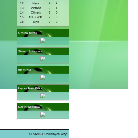
12.
Nysa
2
2
13.
Victoria
2
1
14.
Olimpia
2
0
15.
GKS W.B.
2
0
16.
Gryf
2
0
Gmina Mirsk
Słowo Sportowe
90 minut
Łączy Nas Piłka
DZPN Wrocław
53732961
Unikalnych wizyt