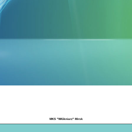
MKS "Włókniarz" Mirsk