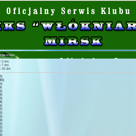
m Newsów
 3 dni
 7 dni
 30 dni
2)
40)
5)
9)
1)
3)
8)
4)
1)
7)
2)
5)
9)
6)
2)
6)
1)