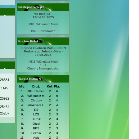
Następna kolejka
VII kolejka -
13/14.09.2025
MKS Włókniarz Mirsk
-
BKS Bolesławiec
Puchar Polski
II runda Pucharu Polski DZPN
Podokręgu Jelenia Góra -
03.09.2025
MKS Włókniarz Mirsk
1 - 4
Chrobry Nowogrodziec
Tabela Klasa A
26881
Mie.
Druż.
Kol.
Pkt.
1145
1.
GKS Cement
2
6
2.
Włókniarz M.
2
6
25922
3.
Chrobry
2
4
4.
Włókniarz L.
2
4
25464
5.
KS
2
4
25207
6.
LZS
2
3
7.
Hutnik
2
3
8.
Orzeł
2
3
9.
BKS
2
3
10.
Lechia
2
3
11.
Apis
2
3