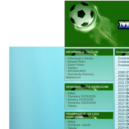
STRONA GŁÓWNA
INFORMACJE OGÓLNE
Archiwu
.
Ostatnie
- Informacje o Klubie
- Zarząd Klubu
.
Ostatnie
- Statut Klubu
.
Ostatnie
- Stadion
- SPONSORZY
.
2008
(7
- Standardy Ochrony
.
2009
(1
Małoletnich
.
2010
(9
.
2011
(7
.
2012
(7
SENIORZY - LIGA OKRĘGOWA
.
2013
(9
.
2014
(6
- Skład
- Transfery 2025/2026
.
2015
(6
- Strzelcy 2025/2026
.
2016
(5
- Terminarz 2025/2026
.
2017
(4
- Tabela
.
2018
(5
.
2019
(4
.
2020
(2
TRAMPKARZE - IV LIGA
OKRĘGOWA
.
2021
(3
.
2022
(4
- Skład
.
2023
(3
- Terminarz i wyniki
.
2024
(4
- Tabela