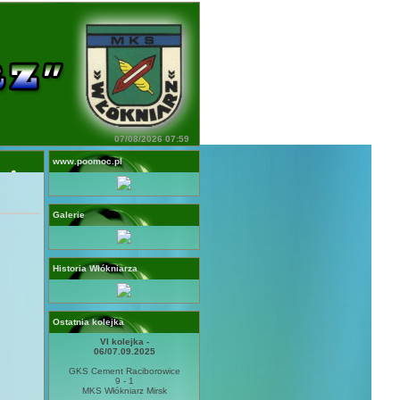
07/08/2026 07:59
www.poomoc.pl
Galerie
Historia Włókniarza
Ostatnia kolejka
VI kolejka -
06/07.09.2025
GKS Cement Raciborowice
9 - 1
MKS Włókniarz Mirsk