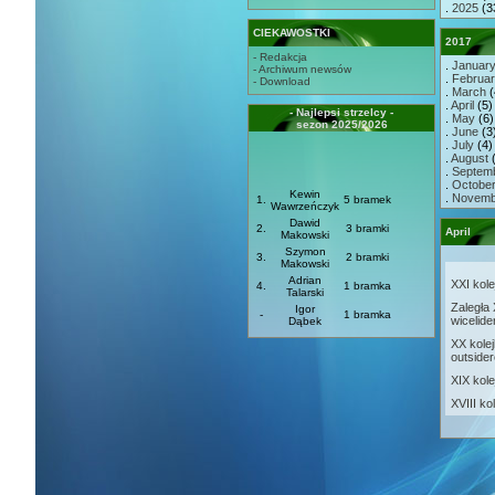
.
2025
(3
CIEKAWOSTKI
2017
- Redakcja
.
Januar
- Archiwum newsów
.
Februa
- Download
.
March
(
.
April
(5) 
- Najlepsi strzelcy -
.
May
(6) 
sezon 2025/2026
.
June
(3)
.
July
(4) 
.
August
(
.
Septem
.
Octobe
Kewin
.
Novemb
1.
5 bramek
Wawrzeńczyk
Dawid
2.
3 bramki
April
Makowski
Szymon
3.
2 bramki
Makowski
Adrian
XXI kole
4.
1 bramka
Talarski
Zaległa X
Igor
-
1 bramka
wicelide
Dąbek
XX kolej
outside
XIX kolej
XVIII ko