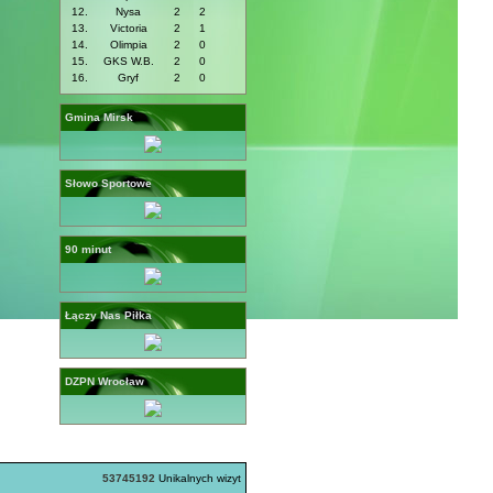
12.
Nysa
2
2
13.
Victoria
2
1
14.
Olimpia
2
0
15.
GKS W.B.
2
0
16.
Gryf
2
0
Gmina Mirsk
Słowo Sportowe
90 minut
Łączy Nas Piłka
DZPN Wrocław
53745192
Unikalnych wizyt