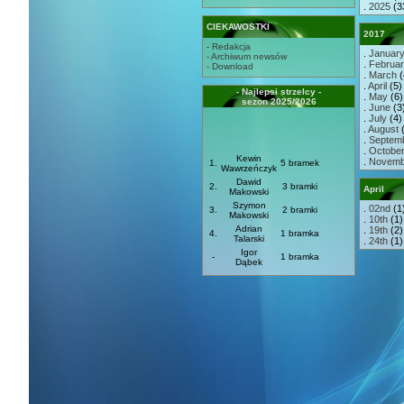
.
2025
(3
CIEKAWOSTKI
2017
- Redakcja
.
Januar
- Archiwum newsów
.
Februa
- Download
.
March
(
.
April
(5) 
- Najlepsi strzelcy -
.
May
(6) 
sezon 2025/2026
.
June
(3)
.
July
(4) 
.
August
(
.
Septem
.
Octobe
Kewin
.
Novemb
1.
5 bramek
Wawrzeńczyk
Dawid
2.
3 bramki
April
Makowski
Szymon
.
02nd
(1
3.
2 bramki
Makowski
.
10th
(1)
Adrian
.
19th
(2)
4.
1 bramka
Talarski
.
24th
(1)
Igor
-
1 bramka
Dąbek