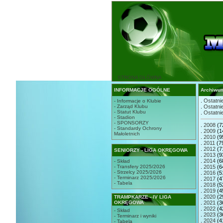
STRONA GŁÓWNA
INFORMACJE OGÓLNE
Archiwu
.
Ostatnie
- Informacje o Klubie
- Zarząd Klubu
.
Ostatnie
- Statut Klubu
.
Ostatnie
- Stadion
- SPONSORZY
.
2008
(7
- Standardy Ochrony
.
2009
(1
Małoletnich
.
2010
(9
.
2011
(7
.
2012
(7
SENIORZY - LIGA OKRĘGOWA
.
2013
(9
.
2014
(6
- Skład
- Transfery 2025/2026
.
2015
(6
- Strzelcy 2025/2026
.
2016
(5
- Terminarz 2025/2026
.
2017
(4
- Tabela
.
2018
(5
.
2019
(4
.
2020
(2
TRAMPKARZE - IV LIGA
OKRĘGOWA
.
2021
(3
.
2022
(4
- Skład
.
2023
(3
- Terminarz i wyniki
.
2024
(4
- Tabela