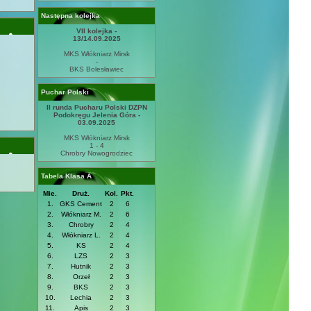
Następna kolejka
VII kolejka -
13/14.09.2025
MKS Włókniarz Mirsk
-
BKS Bolesławiec
Puchar Polski
II runda Pucharu Polski DZPN
Podokręgu Jelenia Góra -
03.09.2025
MKS Włókniarz Mirsk
1 - 4
Chrobry Nowogrodziec
Tabela Klasa A
Mie.
Druż.
Kol.
Pkt.
1.
GKS Cement
2
6
2.
Włókniarz M.
2
6
3.
Chrobry
2
4
4.
Włókniarz L.
2
4
5.
KS
2
4
6.
LZS
2
3
7.
Hutnik
2
3
8.
Orzeł
2
3
9.
BKS
2
3
10.
Lechia
2
3
11.
Apis
2
3