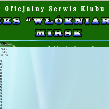
m Newsów
 3 dni
 7 dni
 30 dni
2)
40)
5)
9)
1)
3)
8)
4)
1)
7)
2)
5)
9)
6)
2)
6)
1)