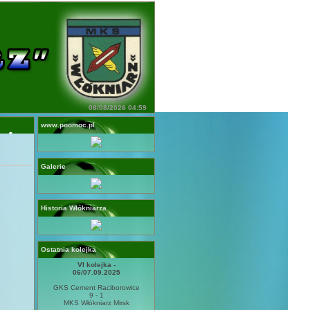
08/08/2026 04:59
www.poomoc.pl
Galerie
Historia Włókniarza
Ostatnia kolejka
VI kolejka -
06/07.09.2025
GKS Cement Raciborowice
9 - 1
MKS Włókniarz Mirsk