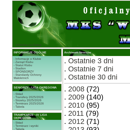
STRONA GŁÓWNA
INFORMACJE OGÓLNE
Archiwum Newsów
.
Ostatnie 3 dni
- Informacje o Klubie
- Zarząd Klubu
- Statut Klubu
.
Ostatnie 7 dni
- Stadion
- SPONSORZY
- Standardy Ochrony
.
Ostatnie 30 dni
Małoletnich
.
2008
(72)
SENIORZY - LIGA OKRĘGOWA
- Skład
.
2009
(140)
- Transfery 2025/2026
- Strzelcy 2025/2026
.
2010
(95)
- Terminarz 2025/2026
- Tabela
.
2011
(79)
TRAMPKARZE - IV LIGA
OKRĘGOWA
.
2012
(71)
- Skład
- Terminarz i wyniki
.
2013
(93)
- Tabela