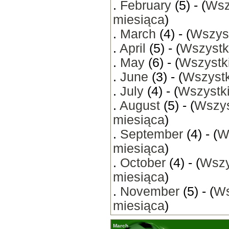
.
February
(5) - (
Wsz
miesiąca
)
.
March
(4) - (
Wszyst
.
April
(5) - (
Wszystk
.
May
(6) - (
Wszystki
.
June
(3) - (
Wszystk
.
July
(4) - (
Wszystki
.
August
(5) - (
Wszys
miesiąca
)
.
September
(4) - (
W
miesiąca
)
.
October
(4) - (
Wszy
miesiąca
)
.
November
(5) - (
Ws
miesiąca
)
March