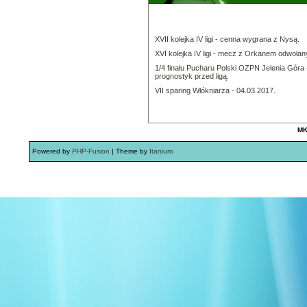
XVII kolejka IV ligi - cenna wygrana z Nysą.
XVI kolejka IV ligi - mecz z Orkanem odwołan
1/4 finału Pucharu Polski OZPN Jelenia Góra 
prognostyk przed ligą.
VII sparing Włókniarza - 04.03.2017.
MK
Powered by
PHP-Fusion
| Theme by
Itanium