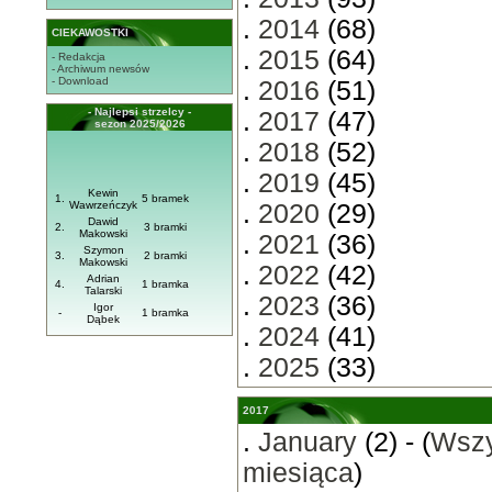
.
2014
(68)
CIEKAWOSTKI
.
2015
(64)
- Redakcja
- Archiwum newsów
- Download
.
2016
(51)
- Najlepsi strzelcy -
.
2017
(47)
sezon 2025/2026
.
2018
(52)
.
2019
(45)
Kewin
1.
5 bramek
Wawrzeńczyk
.
2020
(29)
Dawid
2.
3 bramki
Makowski
.
2021
(36)
Szymon
3.
2 bramki
Makowski
.
2022
(42)
Adrian
4.
1 bramka
Talarski
.
2023
(36)
Igor
-
1 bramka
Dąbek
.
2024
(41)
.
2025
(33)
2017
.
January
(2) - (
Wszy
miesiąca
)