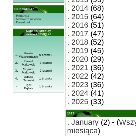
.
2014
(68)
CIEKAWOSTKI
.
2015
(64)
- Redakcja
- Archiwum newsów
- Download
.
2016
(51)
- Najlepsi strzelcy -
.
2017
(47)
sezon 2025/2026
.
2018
(52)
.
2019
(45)
Kewin
1.
5 bramek
Wawrzeńczyk
.
2020
(29)
Dawid
2.
3 bramki
Makowski
.
2021
(36)
Szymon
3.
2 bramki
Makowski
.
2022
(42)
Adrian
4.
1 bramka
Talarski
.
2023
(36)
Igor
-
1 bramka
Dąbek
.
2024
(41)
.
2025
(33)
2017
.
January
(2) - (
Wszy
miesiąca
)