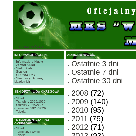
STRONA GŁÓWNA
INFORMACJE OGÓLNE
Archiwum Newsów
.
Ostatnie 3 dni
- Informacje o Klubie
- Zarząd Klubu
- Statut Klubu
.
Ostatnie 7 dni
- Stadion
- SPONSORZY
- Standardy Ochrony
.
Ostatnie 30 dni
Małoletnich
.
2008
(72)
SENIORZY - LIGA OKRĘGOWA
- Skład
.
2009
(140)
- Transfery 2025/2026
- Strzelcy 2025/2026
.
2010
(95)
- Terminarz 2025/2026
- Tabela
.
2011
(79)
TRAMPKARZE - IV LIGA
OKRĘGOWA
.
2012
(71)
- Skład
- Terminarz i wyniki
.
2013
(93)
- Tabela