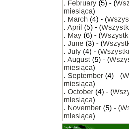
.
February
(5) - (
Wsz
miesiąca
)
.
March
(4) - (
Wszyst
.
April
(5) - (
Wszystk
.
May
(6) - (
Wszystki
.
June
(3) - (
Wszystk
.
July
(4) - (
Wszystki
.
August
(5) - (
Wszys
miesiąca
)
.
September
(4) - (
W
miesiąca
)
.
October
(4) - (
Wszy
miesiąca
)
.
November
(5) - (
Ws
miesiąca
)
September