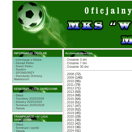
STRONA GŁÓWNA
INFORMACJE OGÓLNE
Archiwum Newsów
.
Ostatnie 3 dni
- Informacje o Klubie
- Zarząd Klubu
.
Ostatnie 7 dni
- Statut Klubu
.
Ostatnie 30 dni
- Stadion
- SPONSORZY
.
2008
(72)
- Standardy Ochrony
.
2009
(140)
Małoletnich
.
2010
(95)
.
2011
(79)
.
2012
(71)
SENIORZY - LIGA OKRĘGOWA
.
2013
(93)
.
2014
(68)
- Skład
- Transfery 2025/2026
.
2015
(64)
- Strzelcy 2025/2026
.
2016
(51)
- Terminarz 2025/2026
.
2017
(47)
- Tabela
.
2018
(52)
.
2019
(45)
.
2020
(29)
TRAMPKARZE - IV LIGA
OKRĘGOWA
.
2021
(36)
.
2022
(42)
- Skład
.
2023
(36)
- Terminarz i wyniki
.
2024
(41)
- Tabela