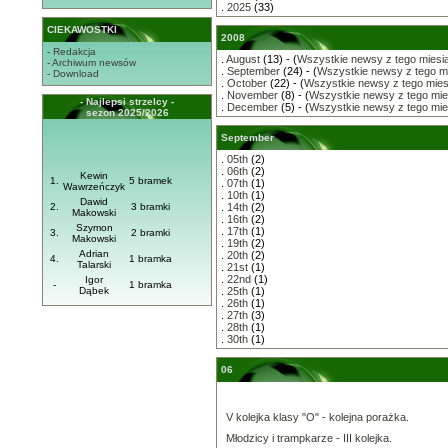
.
2025
(33)
CIEKAWOSTKI
2008
- Redakcja
.
August
(13) - (
Wszystkie newsy z tego miesi
- Archiwum newsów
.
September
(24) - (
Wszystkie newsy z tego m
- Download
.
October
(22) - (
Wszystkie newsy z tego mies
.
November
(8) - (
Wszystkie newsy z tego mie
- Najlepsi strzelcy -
.
December
(5) - (
Wszystkie newsy z tego mie
sezon 2025/2026
September
.
05th
(2)
.
06th
(2)
Kewin
1.
5 bramek
.
07th
(1)
Wawrzeńczyk
.
10th
(1)
Dawid
2.
3 bramki
.
14th
(2)
Makowski
.
16th
(2)
Szymon
.
17th
(1)
3.
2 bramki
Makowski
.
19th
(2)
Adrian
.
20th
(2)
4.
1 bramka
Talarski
.
21st
(1)
.
22nd
(1)
Igor
-
1 bramka
Dąbek
.
25th
(1)
.
26th
(1)
.
27th
(3)
.
28th
(1)
.
30th
(1)
06
V kolejka klasy "O" - kolejna porażka.
Młodzicy i trampkarze - III kolejka.