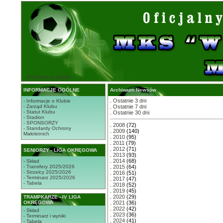
STRONA GŁÓWNA
INFORMACJE OGÓLNE
Archiwum Newsów
.
Ostatnie 3 dni
- Informacje o Klubie
- Zarząd Klubu
.
Ostatnie 7 dni
- Statut Klubu
.
Ostatnie 30 dni
- Stadion
- SPONSORZY
.
2008
(72)
- Standardy Ochrony
.
2009
(140)
Małoletnich
.
2010
(95)
.
2011
(79)
.
2012
(71)
SENIORZY - LIGA OKRĘGOWA
.
2013
(93)
.
2014
(68)
- Skład
- Transfery 2025/2026
.
2015
(64)
- Strzelcy 2025/2026
.
2016
(51)
- Terminarz 2025/2026
.
2017
(47)
- Tabela
.
2018
(52)
.
2019
(45)
.
2020
(29)
TRAMPKARZE - IV LIGA
OKRĘGOWA
.
2021
(36)
.
2022
(42)
- Skład
.
2023
(36)
- Terminarz i wyniki
.
2024
(41)
- Tabela