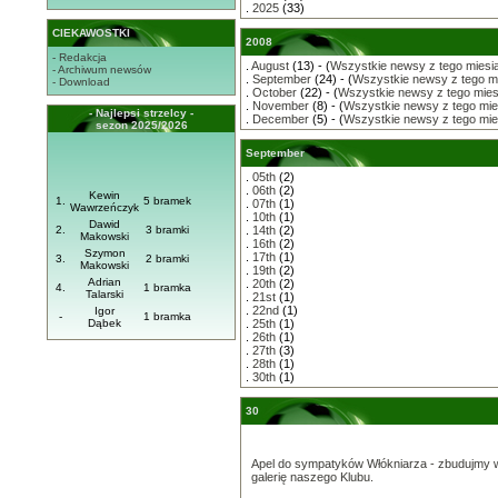
.
2025
(33)
CIEKAWOSTKI
2008
- Redakcja
.
August
(13) - (
Wszystkie newsy z tego miesi
- Archiwum newsów
.
September
(24) - (
Wszystkie newsy z tego m
- Download
.
October
(22) - (
Wszystkie newsy z tego mies
.
November
(8) - (
Wszystkie newsy z tego mie
- Najlepsi strzelcy -
.
December
(5) - (
Wszystkie newsy z tego mie
sezon 2025/2026
September
.
05th
(2)
.
06th
(2)
Kewin
1.
5 bramek
.
07th
(1)
Wawrzeńczyk
.
10th
(1)
Dawid
2.
3 bramki
.
14th
(2)
Makowski
.
16th
(2)
Szymon
.
17th
(1)
3.
2 bramki
Makowski
.
19th
(2)
Adrian
.
20th
(2)
4.
1 bramka
Talarski
.
21st
(1)
.
22nd
(1)
Igor
-
1 bramka
Dąbek
.
25th
(1)
.
26th
(1)
.
27th
(3)
.
28th
(1)
.
30th
(1)
30
Apel do sympatyków Włókniarza - zbudujmy w
galerię naszego Klubu.