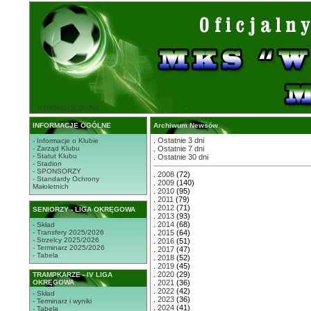
STRONA GŁÓWNA
INFORMACJE OGÓLNE
Archiwum Newsów
.
Ostatnie 3 dni
- Informacje o Klubie
- Zarząd Klubu
.
Ostatnie 7 dni
- Statut Klubu
.
Ostatnie 30 dni
- Stadion
- SPONSORZY
.
2008
(72)
- Standardy Ochrony
.
2009
(140)
Małoletnich
.
2010
(95)
.
2011
(79)
.
2012
(71)
SENIORZY - LIGA OKRĘGOWA
.
2013
(93)
.
2014
(68)
- Skład
- Transfery 2025/2026
.
2015
(64)
- Strzelcy 2025/2026
.
2016
(51)
- Terminarz 2025/2026
.
2017
(47)
- Tabela
.
2018
(52)
.
2019
(45)
.
2020
(29)
TRAMPKARZE - IV LIGA
OKRĘGOWA
.
2021
(36)
.
2022
(42)
- Skład
.
2023
(36)
- Terminarz i wyniki
.
2024
(41)
- Tabela