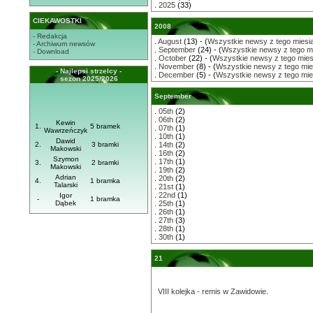
.
2025
(33)
CIEKAWOSTKI
2008
- Redakcja
.
August
(13) - (
Wszystkie newsy z tego miesi
- Archiwum newsów
.
September
(24) - (
Wszystkie newsy z tego m
- Download
.
October
(22) - (
Wszystkie newsy z tego mies
.
November
(8) - (
Wszystkie newsy z tego mie
- Najlepsi strzelcy -
.
December
(5) - (
Wszystkie newsy z tego mie
sezon 2025/2026
September
.
05th
(2)
.
06th
(2)
Kewin
1.
5 bramek
.
07th
(1)
Wawrzeńczyk
.
10th
(1)
Dawid
2.
3 bramki
.
14th
(2)
Makowski
.
16th
(2)
Szymon
.
17th
(1)
3.
2 bramki
Makowski
.
19th
(2)
Adrian
.
20th
(2)
4.
1 bramka
Talarski
.
21st
(1)
.
22nd
(1)
Igor
-
1 bramka
Dąbek
.
25th
(1)
.
26th
(1)
.
27th
(3)
.
28th
(1)
.
30th
(1)
21
VIII kolejka - remis w Zawidowie.