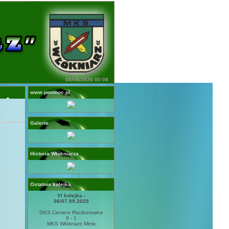
08/08/2026 00:08
www.poomoc.pl
Galerie
Historia Włókniarza
Ostatnia kolejka
VI kolejka -
06/07.09.2025
GKS Cement Raciborowice
9 - 1
MKS Włókniarz Mirsk