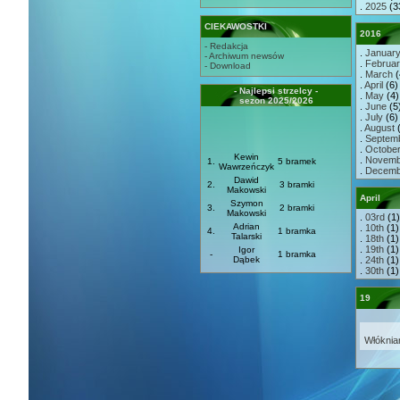
.
2025
(3
CIEKAWOSTKI
2016
- Redakcja
.
Januar
- Archiwum newsów
.
Februa
- Download
.
March
(
.
April
(6) 
- Najlepsi strzelcy -
.
May
(4) 
sezon 2025/2026
.
June
(5)
.
July
(6) 
.
August
(
.
Septem
.
Octobe
Kewin
.
Novemb
1.
5 bramek
Wawrzeńczyk
.
Decemb
Dawid
2.
3 bramki
Makowski
April
Szymon
3.
2 bramki
Makowski
.
03rd
(1)
Adrian
.
10th
(1)
4.
1 bramka
Talarski
.
18th
(1)
.
19th
(1)
Igor
-
1 bramka
Dąbek
.
24th
(1)
.
30th
(1)
19
Włóknia