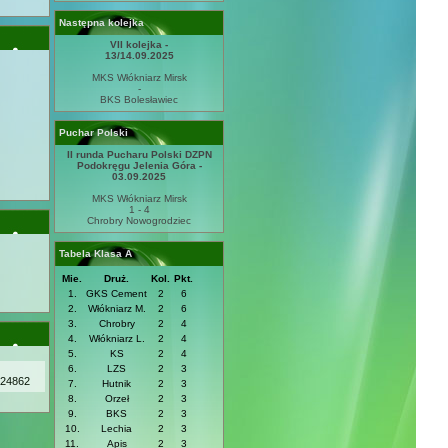
Następna kolejka
VII kolejka -
13/14.09.2025
MKS Włókniarz Mirsk
-
BKS Bolesławiec
Puchar Polski
II runda Pucharu Polski DZPN
Podokręgu Jelenia Góra -
03.09.2025
MKS Włókniarz Mirsk
1 - 4
Chrobry Nowogrodziec
Tabela Klasa A
Mie.
Druż.
Kol.
Pkt.
1.
GKS Cement
2
6
2.
Włókniarz M.
2
6
3.
Chrobry
2
4
4.
Włókniarz L.
2
4
5.
KS
2
4
6.
LZS
2
3
24862
7.
Hutnik
2
3
8.
Orzeł
2
3
9.
BKS
2
3
10.
Lechia
2
3
11.
Apis
2
3