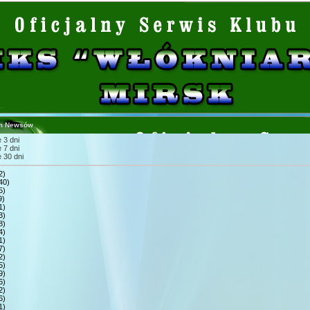
m Newsów
 3 dni
 7 dni
 30 dni
2)
40)
5)
9)
1)
3)
8)
4)
1)
7)
2)
5)
9)
6)
2)
6)
1)