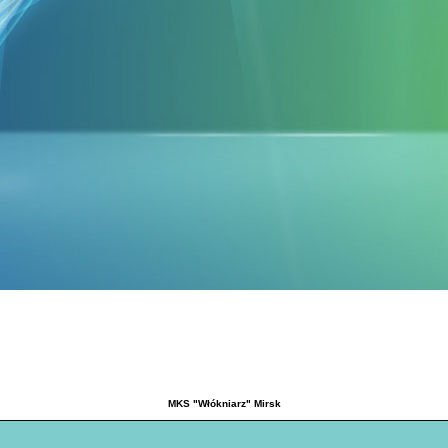
MKS "Włókniarz" Mirsk