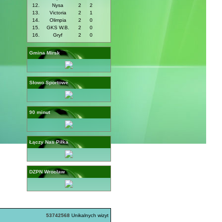
12.
Nysa
2
2
13.
Victoria
2
1
14.
Olimpia
2
0
15.
GKS W.B.
2
0
16.
Gryf
2
0
Gmina Mirsk
Słowo Sportowe
90 minut
Łączy Nas Piłka
DZPN Wrocław
53742568
Unikalnych wizyt