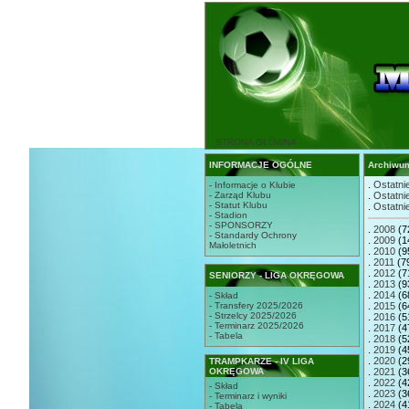
STRONA GŁÓWNA
INFORMACJE OGÓLNE
Archiwu
.
Ostatnie
- Informacje o Klubie
- Zarząd Klubu
.
Ostatnie
- Statut Klubu
.
Ostatnie
- Stadion
- SPONSORZY
.
2008
(7
- Standardy Ochrony
.
2009
(1
Małoletnich
.
2010
(9
.
2011
(7
.
2012
(7
SENIORZY - LIGA OKRĘGOWA
.
2013
(9
.
2014
(6
- Skład
- Transfery 2025/2026
.
2015
(6
- Strzelcy 2025/2026
.
2016
(5
- Terminarz 2025/2026
.
2017
(4
- Tabela
.
2018
(5
.
2019
(4
.
2020
(2
TRAMPKARZE - IV LIGA
OKRĘGOWA
.
2021
(3
.
2022
(4
- Skład
.
2023
(3
- Terminarz i wyniki
.
2024
(4
- Tabela