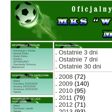
STRONA GŁÓWNA
INFORMACJE OGÓLNE
Archiwum Newsów
.
Ostatnie 3 dni
- Informacje o Klubie
- Zarząd Klubu
- Statut Klubu
.
Ostatnie 7 dni
- Stadion
- SPONSORZY
- Standardy Ochrony
.
Ostatnie 30 dni
Małoletnich
.
2008
(72)
SENIORZY - LIGA OKRĘGOWA
- Skład
.
2009
(140)
- Transfery 2025/2026
- Strzelcy 2025/2026
.
2010
(95)
- Terminarz 2025/2026
- Tabela
.
2011
(79)
TRAMPKARZE - IV LIGA
OKRĘGOWA
.
2012
(71)
- Skład
- Terminarz i wyniki
.
2013
(93)
- Tabela