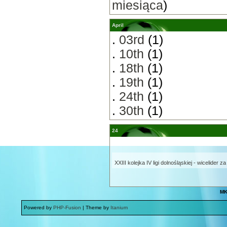
miesiąca
)
April
.
03rd
(1)
.
10th
(1)
.
18th
(1)
.
19th
(1)
.
24th
(1)
.
30th
(1)
24
XXIII kolejka IV ligi dolnośląskiej - wicelider z
MK
Powered by
PHP-Fusion
| Theme by
Itanium