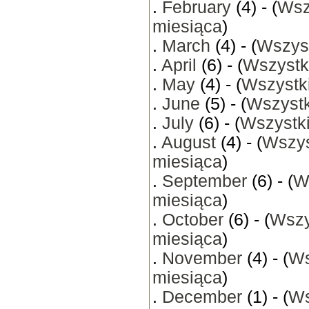
.
February
(4) - (
Wsz
miesiąca
)
.
March
(4) - (
Wszyst
.
April
(6) - (
Wszystk
.
May
(4) - (
Wszystki
.
June
(5) - (
Wszystk
.
July
(6) - (
Wszystki
.
August
(4) - (
Wszys
miesiąca
)
.
September
(6) - (
W
miesiąca
)
.
October
(6) - (
Wszy
miesiąca
)
.
November
(4) - (
Ws
miesiąca
)
.
December
(1) - (
Ws