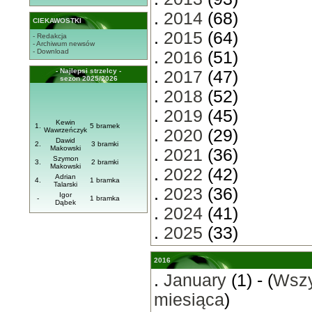
.
2014
(68)
CIEKAWOSTKI
.
2015
(64)
- Redakcja
- Archiwum newsów
- Download
.
2016
(51)
- Najlepsi strzelcy -
.
2017
(47)
sezon 2025/2026
.
2018
(52)
.
2019
(45)
Kewin
1.
5 bramek
Wawrzeńczyk
.
2020
(29)
Dawid
2.
3 bramki
Makowski
.
2021
(36)
Szymon
3.
2 bramki
Makowski
.
2022
(42)
Adrian
4.
1 bramka
Talarski
.
2023
(36)
Igor
-
1 bramka
Dąbek
.
2024
(41)
.
2025
(33)
2016
.
January
(1) - (
Wszy
miesiąca
)