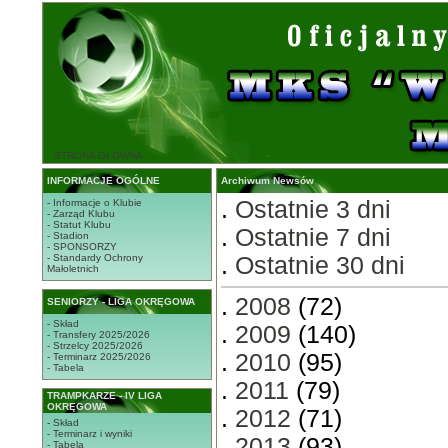
STRONA GŁÓWNA
INFORMACJE OGÓLNE
Archiwum Newsów
.
Ostatnie 3 dni
- Informacje o Klubie
- Zarząd Klubu
- Statut Klubu
.
Ostatnie 7 dni
- Stadion
- SPONSORZY
- Standardy Ochrony
.
Ostatnie 30 dni
Małoletnich
.
2008
(72)
SENIORZY - LIGA OKRĘGOWA
- Skład
.
2009
(140)
- Transfery 2025/2026
- Strzelcy 2025/2026
.
2010
(95)
- Terminarz 2025/2026
- Tabela
.
2011
(79)
TRAMPKARZE - IV LIGA
OKRĘGOWA
.
2012
(71)
- Skład
- Terminarz i wyniki
.
2013
(93)
- Tabela