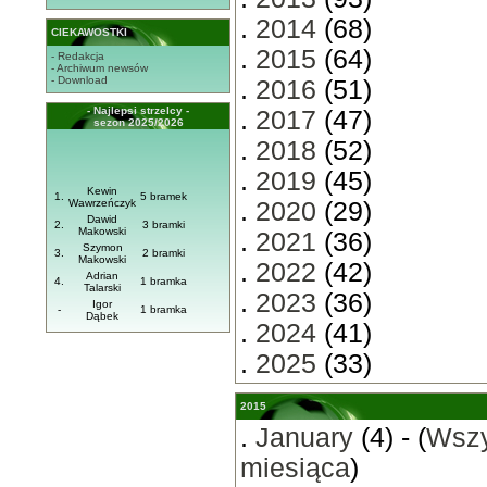
.
2014
(68)
CIEKAWOSTKI
.
2015
(64)
- Redakcja
- Archiwum newsów
- Download
.
2016
(51)
- Najlepsi strzelcy -
.
2017
(47)
sezon 2025/2026
.
2018
(52)
.
2019
(45)
Kewin
1.
5 bramek
Wawrzeńczyk
.
2020
(29)
Dawid
2.
3 bramki
Makowski
.
2021
(36)
Szymon
3.
2 bramki
Makowski
.
2022
(42)
Adrian
4.
1 bramka
Talarski
.
2023
(36)
Igor
-
1 bramka
Dąbek
.
2024
(41)
.
2025
(33)
2015
.
January
(4) - (
Wszy
miesiąca
)