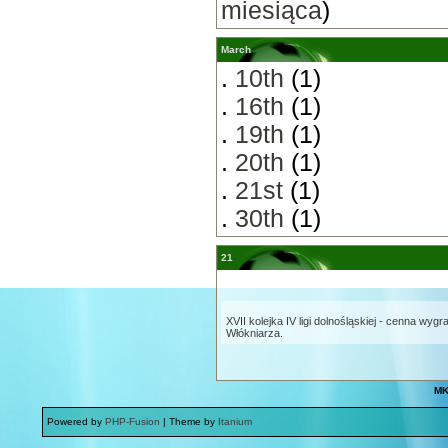
miesiąca
)
March
.
10th
(1)
.
16th
(1)
.
19th
(1)
.
20th
(1)
.
21st
(1)
.
30th
(1)
21
XVII kolejka IV ligi dolnośląskiej - cenna wygr
Włókniarza.
MK
Powered by
PHP-Fusion
| Theme by
Itanium