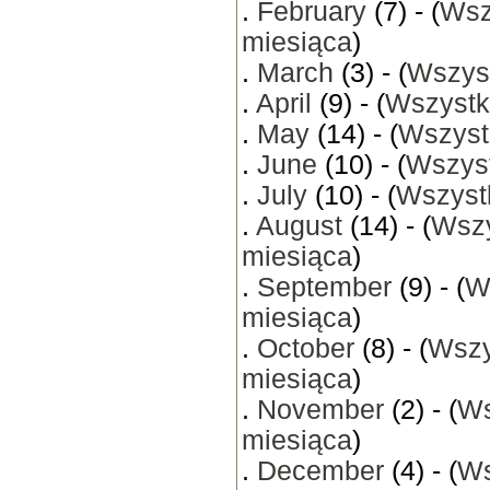
.
February
(7) - (
Wsz
miesiąca
)
.
March
(3) - (
Wszyst
.
April
(9) - (
Wszystk
.
May
(14) - (
Wszyst
.
June
(10) - (
Wszyst
.
July
(10) - (
Wszystk
.
August
(14) - (
Wszy
miesiąca
)
.
September
(9) - (
W
miesiąca
)
.
October
(8) - (
Wszy
miesiąca
)
.
November
(2) - (
Ws
miesiąca
)
.
December
(4) - (
Ws