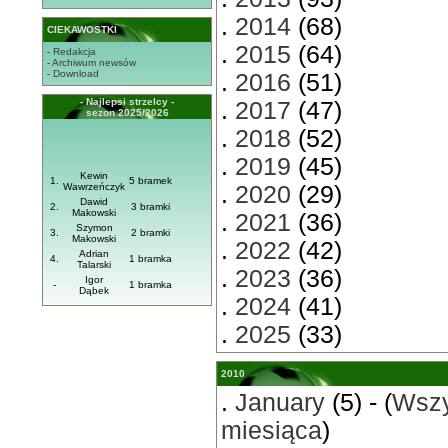
.
2014
(68)
CIEKAWOSTKI
.
2015
(64)
- Redakcja
- Archiwum newsów
- Download
.
2016
(51)
- Najlepsi strzelcy -
.
2017
(47)
sezon 2025/2026
.
2018
(52)
.
2019
(45)
Kewin
1.
5 bramek
Wawrzeńczyk
.
2020
(29)
Dawid
2.
3 bramki
Makowski
.
2021
(36)
Szymon
3.
2 bramki
Makowski
.
2022
(42)
Adrian
4.
1 bramka
Talarski
.
2023
(36)
Igor
-
1 bramka
Dąbek
.
2024
(41)
.
2025
(33)
2010
.
January
(5) - (
Wszy
miesiąca
)