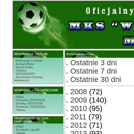
STRONA GŁÓWNA
INFORMACJE OGÓLNE
Archiwum Newsów
.
Ostatnie 3 dni
- Informacje o Klubie
- Zarząd Klubu
- Statut Klubu
.
Ostatnie 7 dni
- Stadion
- SPONSORZY
- Standardy Ochrony
.
Ostatnie 30 dni
Małoletnich
.
2008
(72)
SENIORZY - LIGA OKRĘGOWA
- Skład
.
2009
(140)
- Transfery 2025/2026
- Strzelcy 2025/2026
.
2010
(95)
- Terminarz 2025/2026
- Tabela
.
2011
(79)
TRAMPKARZE - IV LIGA
OKRĘGOWA
.
2012
(71)
- Skład
- Terminarz i wyniki
.
2013
(93)
- Tabela