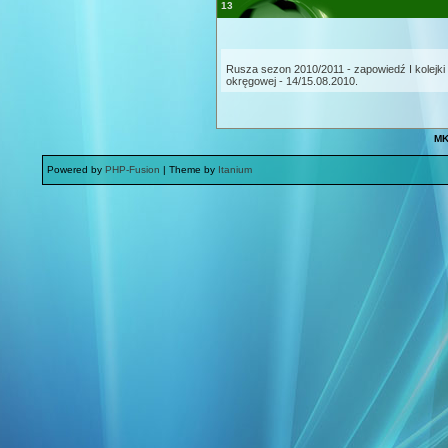
13
Rusza sezon 2010/2011 - zapowiedź I kolejki
okręgowej - 14/15.08.2010.
MK
Powered by
PHP-Fusion
| Theme by
Itanium