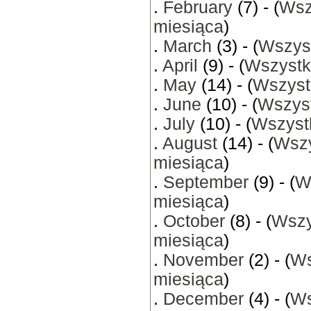
.
February
(7) - (
Wsz
miesiąca
)
.
March
(3) - (
Wszyst
.
April
(9) - (
Wszystk
.
May
(14) - (
Wszyst
.
June
(10) - (
Wszyst
.
July
(10) - (
Wszystk
.
August
(14) - (
Wszy
miesiąca
)
.
September
(9) - (
W
miesiąca
)
.
October
(8) - (
Wszy
miesiąca
)
.
November
(2) - (
Ws
miesiąca
)
.
December
(4) - (
Ws