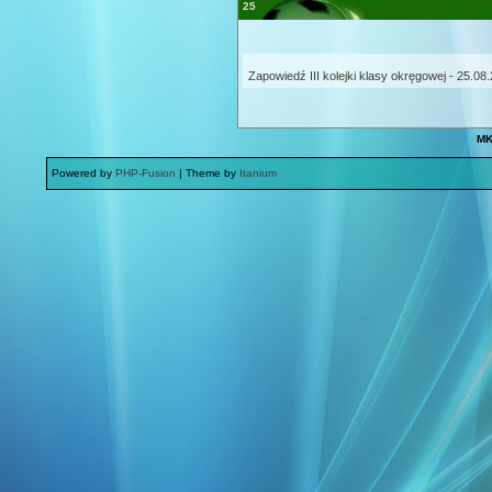
25
Zapowiedź III kolejki klasy okręgowej - 25.08
MK
Powered by
PHP-Fusion
| Theme by
Itanium