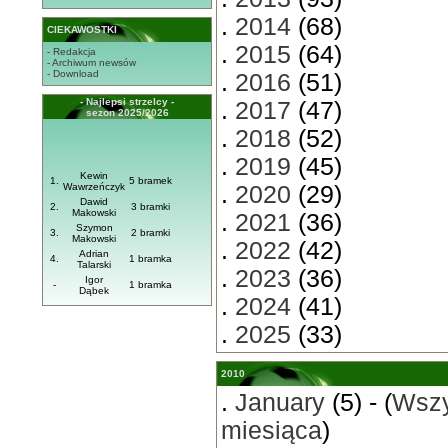
.
2014
(68)
CIEKAWOSTKI
.
2015
(64)
- Redakcja
- Archiwum newsów
- Download
.
2016
(51)
- Najlepsi strzelcy -
.
2017
(47)
sezon 2025/2026
.
2018
(52)
.
2019
(45)
Kewin
1.
5 bramek
Wawrzeńczyk
.
2020
(29)
Dawid
2.
3 bramki
Makowski
.
2021
(36)
Szymon
3.
2 bramki
Makowski
.
2022
(42)
Adrian
4.
1 bramka
Talarski
.
2023
(36)
Igor
-
1 bramka
Dąbek
.
2024
(41)
.
2025
(33)
2010
.
January
(5) - (
Wszy
miesiąca
)