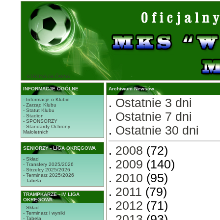
STRONA GŁÓWNA
INFORMACJE OGÓLNE
Archiwum Newsów
.
Ostatnie 3 dni
- Informacje o Klubie
- Zarząd Klubu
- Statut Klubu
.
Ostatnie 7 dni
- Stadion
- SPONSORZY
- Standardy Ochrony
.
Ostatnie 30 dni
Małoletnich
.
2008
(72)
SENIORZY - LIGA OKRĘGOWA
- Skład
.
2009
(140)
- Transfery 2025/2026
- Strzelcy 2025/2026
.
2010
(95)
- Terminarz 2025/2026
- Tabela
.
2011
(79)
TRAMPKARZE - IV LIGA
OKRĘGOWA
.
2012
(71)
- Skład
- Terminarz i wyniki
.
2013
(93)
- Tabela